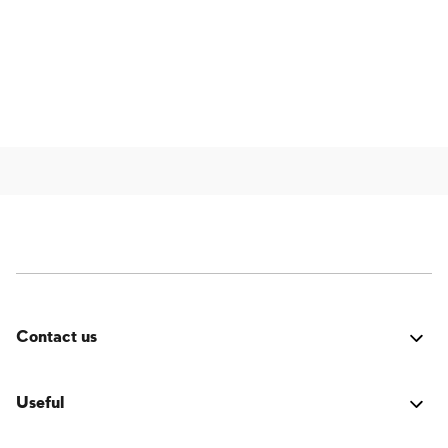
Contact us
Errore:
Modulo di contatto non trovato.
Useful
LOGIN Accesso