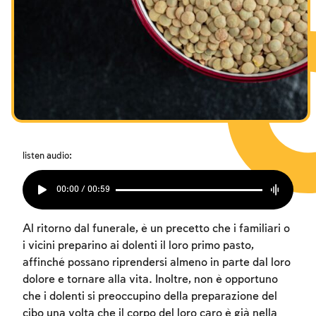
I digiuni commemorativi della distruzione del Tempio
I digiuni commemorativi della distruzione del Tempio
I digiuni commemorativi della distruzione del Tempio
Hanukkah
Hanukkah
Hanukkah
Purìm
Purìm
Purìm
listen audio:
00:00 / 00:59
Al ritorno dal funerale, è un precetto che i familiari o
i vicini preparino ai dolenti il loro primo pasto,
affinché possano riprendersi almeno in parte dal loro
dolore e tornare alla vita. Inoltre, non è opportuno
che i dolenti si preoccupino della preparazione del
cibo una volta che il corpo del loro caro è già nella