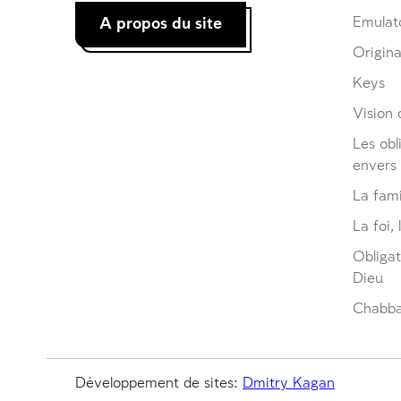
A propos du site
Emulat
Origina
Keys
Vision d
Les obl
envers
La fami
La foi, 
Obliga
Dieu
Chabbat
Développement de sites:
Dmitry Kagan