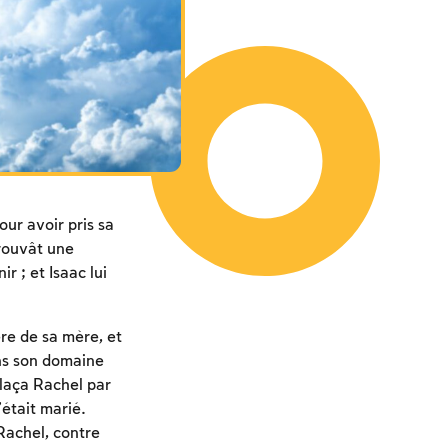
ur avoir pris sa
trouvât une
 ; et Isaac lui
ère de sa mère, et
ans son domaine
plaça Rachel par
’était marié.
 Rachel, contre