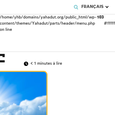
FRANÇAIS
/home/yhb/domains/yahadut.org/public_html/wp-
103
content/themes/Yahadut/parts/header/menu.php
#fffff
on line
e
< 1
minutes à lire