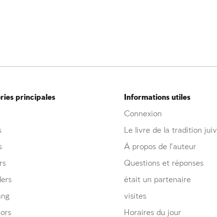
ies principales
Informations utiles
Connexion
s
Le livre de la tradition jui
s
À propos de l’auteur
rs
Questions et réponses
ders
était un partenaire
ang
visites
ors
Horaires du jour