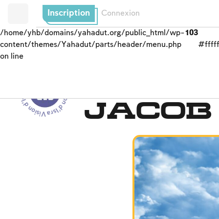
Inscription
Connexion
/home/yhb/domains/yahadut.org/public_html/wp-
103
content/themes/Yahadut/parts/header/menu.php
#fffff
on line
Vision d’Israël - Vision d’Israël - Vision d’Israël --
De la Genèse au don d
Jacob