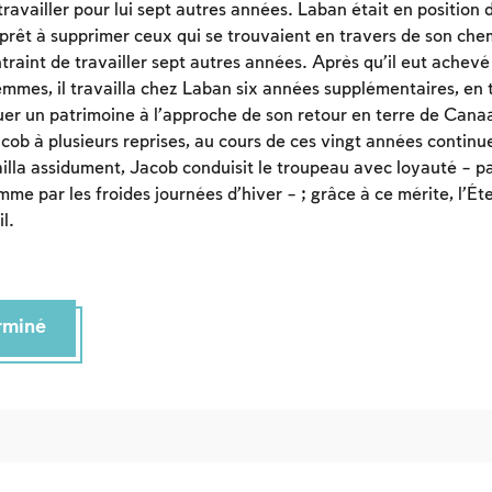
availler pour lui sept autres années. Laban était en position d
t prêt à supprimer ceux qui se trouvaient en travers de son chem
traint de travailler sept autres années. Après qu’il eut achev
emmes, il travailla chez Laban six années supplémentaires, en 
tuer un patrimoine à l’approche de son retour en terre de Cana
ob à plusieurs reprises, au cours de ces vingt années continu
vailla assidument, Jacob conduisit le troupeau avec loyauté – p
me par les froides journées d’hiver – ; grâce à ce mérite, l’Ét
Inscription requise
l.
Afin d'enregistrer ce que vous avez étudié, vous
devez vous connectez ou vous inscrire.
erminé
Inscription
Connexion