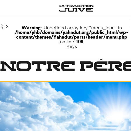
f;">
Warning
: Undefined array key "menu_icon" in
/home/yhb/domains/yahadut.org/public_html/wp-
content/themes/Yahadut/parts/header/menu.php
on line
109
e la Torah
Keys
 notre pèr