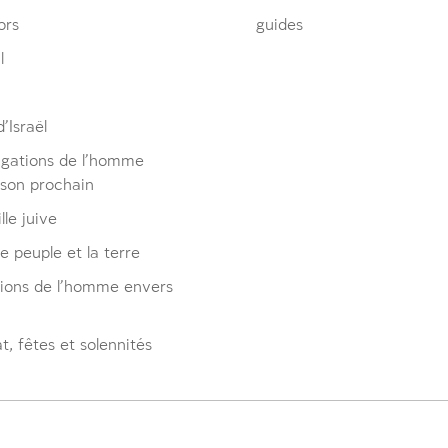
ors
guides
l
’Israël
igations de l’homme
 son prochain
lle juive
le peuple et la terre
tions de l’homme envers
, fêtes et solennités