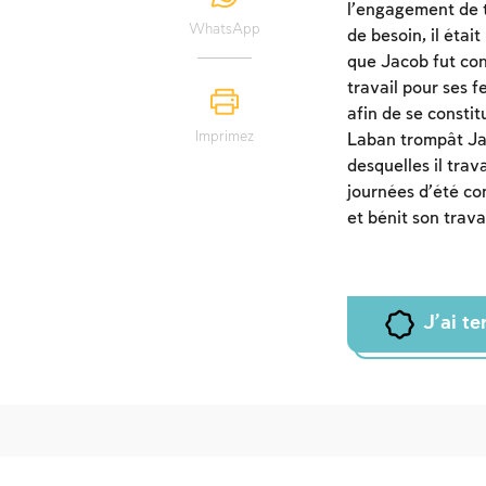
l’engagement de tr
WhatsApp
de besoin, il étai
que Jacob fut con
travail pour ses f
afin de se consti
Imprimez
Laban trompât Jac
desquelles il tra
journées d’été com
et bénit son travai
J'ai t