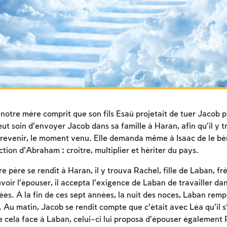
otre mère comprit que son fils Esaü projetait de tuer Jacob po
eut soin d’envoyer Jacob dans sa famille à Haran, afin qu’il y 
revenir, le moment venu. Elle demanda même à Isaac de le bénir
tion d’Abraham : croître, multiplier et hériter du pays.
père se rendit à Haran, il y trouva Rachel, fille de Laban, fr
uvoir l’épouser, il accepta l’exigence de Laban de travailler d
es. À la fin de ces sept années, la nuit des noces, Laban rem
a. Au matin, Jacob se rendit compte que c’était avec Léa qu’il s
 de cela face à Laban, celui-ci lui proposa d’épouser également