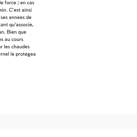
e force ; en cas
in. C’est ainsi
é ses années de
tant qu’associé,
an. Bien que
es au cours
ar les chaudes
ernel le protégea