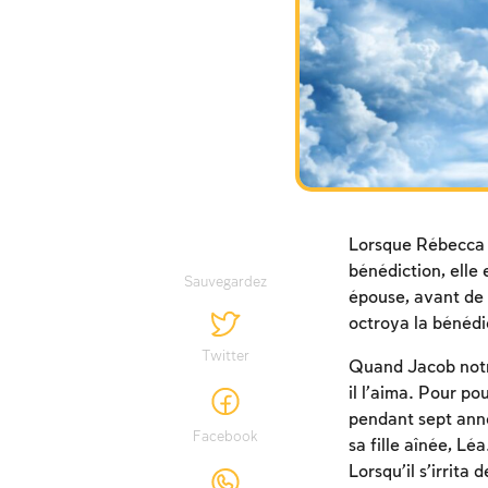
Lorsque Rébecca n
bénédiction, elle 
Sauvegardez
épouse, avant de 
octroya la bénédic
Twitter
Quand Jacob notre 
il l’aima. Pour po
pendant sept anné
Facebook
sa fille aînée, Lé
Lorsqu’il s’irrita