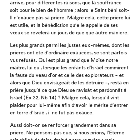
arrive, pour différentes raisons, que la souffrance
soit pour le bien de l’homme ; alors le Saint béni soit-
Inscription requise
Il n’exauce pas sa prière. Malgré cela, cette prière lui
est utile, et la bénédiction qu’elle appelle de ses
Afin d'enregistrer ce que vous avez étudié,
vœux se révélera un jour, de quelque autre manière.
vous devez vous connectez ou vous
inscrire.
Les plus grands parmi les justes eux-mêmes, dont les
prières ont été d’ordinaire exaucées, se sont parfois
Inscription
Connexion
vus refusés. Qui est plus grand que Moïse notre
maître, lui qui, lorsque les enfants d’Israël commirent
la faute du veau d’or et celle des explorateurs – et
alors que Dieu envisageait de les détruire –, resta en
prière jusqu’à ce que Dieu se ravisât et pardonnât à
Israël (Ex 32, Nb 14) ? Malgré cela, lorsqu’il vint
plaider pour lui-même afin d’avoir le mérite d’entrer
en terre d’Israël, il ne fut pas exaucé.
Aussi doit-on se renforcer grandement dans sa
prière. Ne pensons pas que, si nous prions, l’Éternel