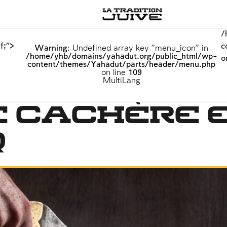
/
f;">
c
Warning
: Undefined array key "menu_icon" in
/home/yhb/domains/yahadut.org/public_html/wp-
o
content/themes/Yahadut/parts/header/menu.php
on line
109
MultiLang
e cachère 
q