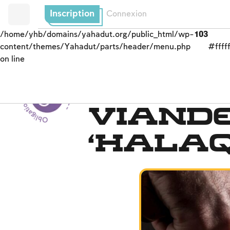
Inscription
Connexion
/home/yhb/domains/yahadut.org/public_html/wp-
103
content/themes/Yahadut/parts/header/menu.php
#fffff
on line
Obligations de l’homme envers Dieu --
Nourriture cachère
Viand
‘hala