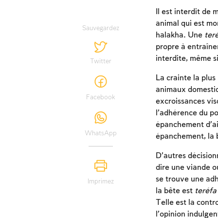
Il est interdit de
animal qui est mo
Sauvegardez
halakha. Une
ter
propre à entraîner
interdite, même si
Twitter
La crainte la plus
animaux domestiqu
Facebook
excroissances vis
l’adhérence du pou
épanchement d’air
WhatsApp
épanchement, la 
D’autres décision
dire une viande o
se trouve une adh
Imprimez
la bête est
teréfa
Telle est la cont
l’opinion indulgen