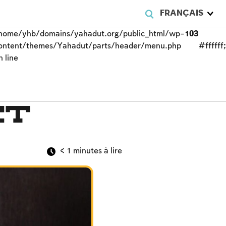
FRANÇAIS
home/yhb/domains/yahadut.org/public_html/wp-
103
ontent/themes/Yahadut/parts/header/menu.php
#ffffff
n line
et
< 1
minutes à lire