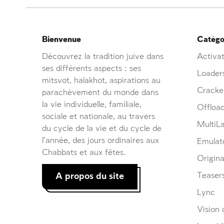
Bienvenue
Catégor
Découvrez la tradition juive dans
Activat
ses différents aspects : ses
Loader
mitsvot, halakhot, aspirations au
Cracke
parachèvement du monde dans
la vie individuelle, familiale,
Offloa
sociale et nationale, au travers
MultiL
du cycle de la vie et du cycle de
l’année, des jours ordinaires aux
Emulat
Chabbats et aux fêtes.
Origina
A propos du site
Teaser
Lync
Vision d