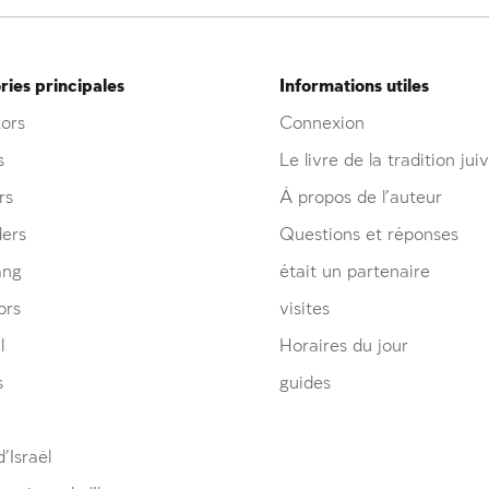
ies principales
Informations utiles
ors
Connexion
s
Le livre de la tradition jui
rs
À propos de l’auteur
ders
Questions et réponses
ang
était un partenaire
ors
visites
l
Horaires du jour
s
guides
’Israël