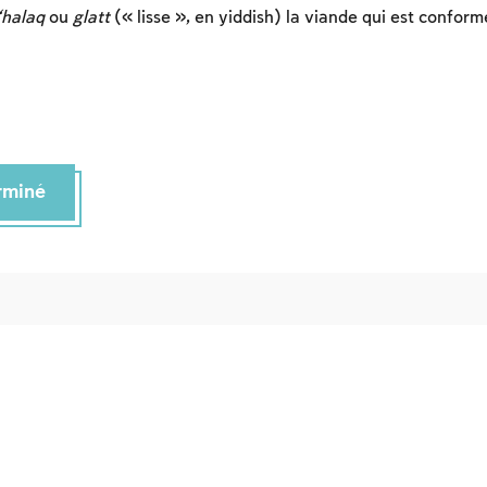
Inscription
Connexion
‘halaq
ou
glatt
(« lisse », en yiddish) la viande qui est conform
erminé