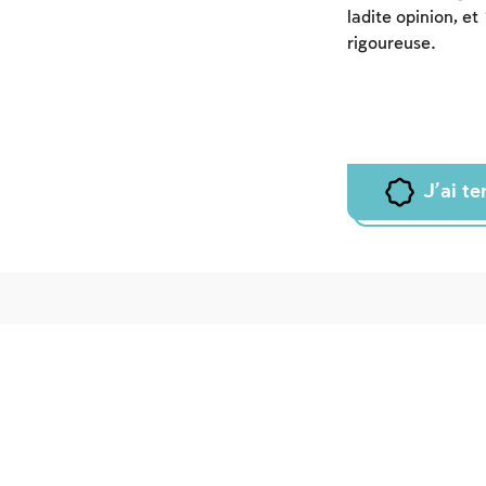
ladite opinion, et
rigoureuse.
J'ai t