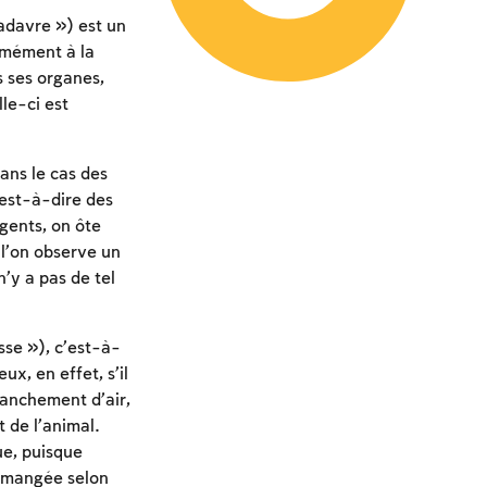
adavre ») est un
rmément à la
s ses organes,
le-ci est
dans le cas des
est-à-dire des
gents, on ôte
 l’on observe un
 n’y a pas de tel
sse »), c’est-à-
x, en effet, s’il
anchement d’air,
 de l’animal.
ue, puisque
e mangée selon