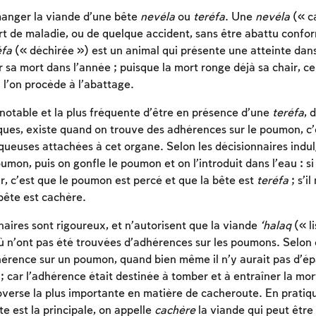
 manger la viande d’une bête
nevéla
ou
teréfa
. Une
nevéla
(« c
rt de maladie, ou de quelque accident, sans être abattu confo
éfa
(« déchirée ») est un animal qui présente une atteinte dan
 sa mort dans l’année ; puisque la mort ronge déjà sa chair, cel
 l’on procède à l’abattage.
 notable et la plus fréquente d’être en présence d’une
teréfa
, 
es, existe quand on trouve des adhérences sur le poumon, c’
queuses attachées à cet organe. Selon les décisionnaires indul
mon, puis on gonfle le poumon et on l’introduit dans l’eau : si
, c’est que le poumon est percé et que la bête est
teréfa
; s’il
bête est cachère.
naires sont rigoureux, et n’autorisent que la viande
‘halaq
(« li
Inscription requise
ù n’ont pas été trouvées d’adhérences sur les poumons. Selon eu
érence sur un poumon, quand bien même il n’y aurait pas d’ép
Afin d'enregistrer ce que vous avez étudié, vous
; car l’adhérence était destinée à tomber et à entraîner la mort
devez vous connectez ou vous inscrire.
roverse la plus importante en matière de cacheroute. En pratiq
te est la principale, on appelle
cachère
la viande qui peut êtr