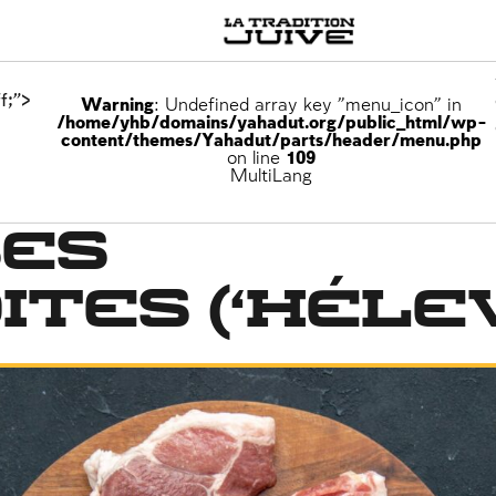
f;">
Warning
: Undefined array key "menu_icon" in
/home/yhb/domains/yahadut.org/public_html/wp-
content/themes/Yahadut/parts/header/menu.php
on line
109
MultiLang
ses
ites (‘héle