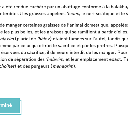
r a été rendue cachère par un abattage conforme à la halakha, 
 interdites : les graisses appelées
‘hélev
, le nerf sciatique et le 
 de manger certaines graisses de l’animal domestique, appelé
e les plus belles, et les graisses qui se ramifient à partir d’elle
halavim
(pluriel de
‘hélev
) étaient fumées sur l’autel, tandis que
mmé par celui qui offrait le sacrifice et par les prêtres. Puisq
réservées du sacrifice, il demeure interdit de les manger. Pour l
ition de séparation des
‘halavim
, et leur emplacement exact. Tel
cho’het
) et des purgeurs (
menaqrim
).
Inscription requise
Afin d'enregistrer ce que vous avez étudié, vous
erminé
devez vous connectez ou vous inscrire.
Inscription
Connexion