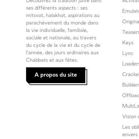
Découvrez la tradition juive dans
Activat
ses différents aspects : ses
Emulat
mitsvot, halakhot, aspirations au
Origina
parachèvement du monde dans
la vie individuelle, familiale,
Teaser
sociale et nationale, au travers
Keys
du cycle de la vie et du cycle de
l’année, des jours ordinaires aux
Lync
Chabbats et aux fêtes.
Loader
A propos du site
Cracke
Builder
Offloa
MultiL
Vision d
Les obl
envers