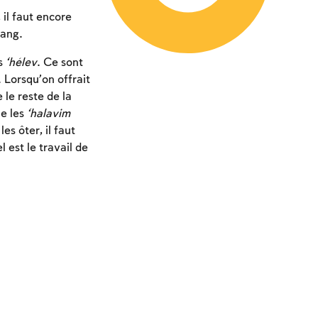
il faut encore
sang.
es
‘hélev
. Ce sont
s. Lorsqu’on offrait
 le reste de la
ue les
‘halavim
es ôter, il faut
 est le travail de