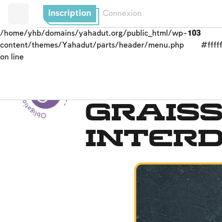
Inscription
Connexion
/home/yhb/domains/yahadut.org/public_html/wp-
103
content/themes/Yahadut/parts/header/menu.php
#fffff
on line
Obligations de l’homme envers Dieu --
Nourriture cachère
Grais
interd