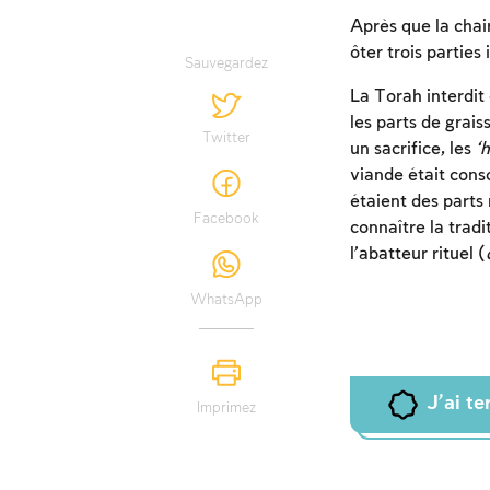
Après que la chai
ôter trois parties
Sauvegardez
La Torah interdit
les parts de graiss
Twitter
un sacrifice, les
‘
viande était conso
étaient des parts 
Facebook
connaître la trad
l’abatteur rituel (
WhatsApp
J'ai t
Imprimez