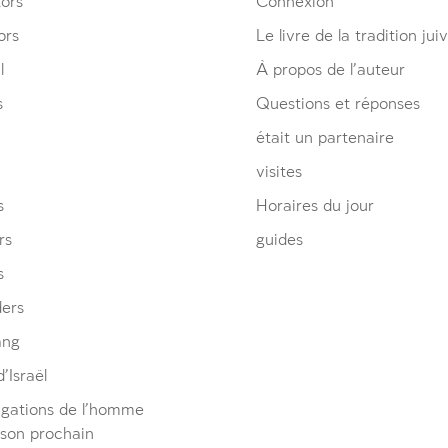
ors
Connexion
ors
Le livre de la tradition jui
l
À propos de l’auteur
s
Questions et réponses
était un partenaire
visites
s
Horaires du jour
rs
guides
s
ders
ang
’Israël
igations de l’homme
 son prochain