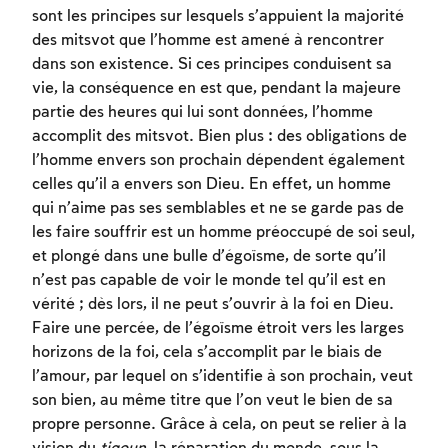
Inscription requise
sont les principes sur lesquels s’appuient la majorité
des mitsvot que l’homme est amené à rencontrer
Afin d'enregistrer ce que vous avez étudié,
dans son existence. Si ces principes conduisent sa
vous devez vous connectez ou vous
vie, la conséquence en est que, pendant la majeure
inscrire.
partie des heures qui lui sont données, l’homme
accomplit des mitsvot. Bien plus : des obligations de
Inscription
Connexion
l’homme envers son prochain dépendent également
celles qu’il a envers son Dieu. En effet, un homme
qui n’aime pas ses semblables et ne se garde pas de
les faire souffrir est un homme préoccupé de soi seul,
et plongé dans une bulle d’égoïsme, de sorte qu’il
n’est pas capable de voir le monde tel qu’il est en
vérité ; dès lors, il ne peut s’ouvrir à la foi en Dieu.
Faire une percée, de l’égoïsme étroit vers les larges
horizons de la foi, cela s’accomplit par le biais de
l’amour, par lequel on s’identifie à son prochain, veut
son bien, au même titre que l’on veut le bien de sa
propre personne. Grâce à cela, on peut se relier à la