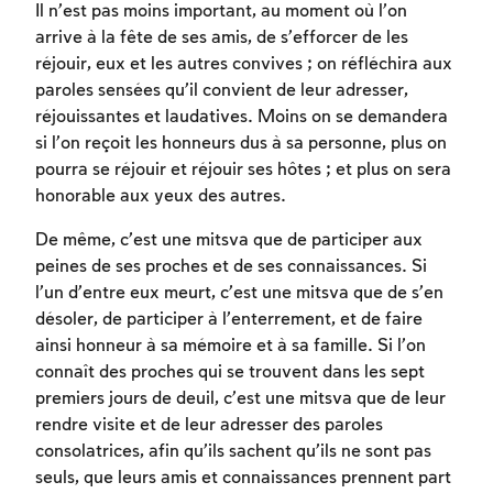
Il n’est pas moins important, au moment où l’on
arrive à la fête de ses amis, de s’efforcer de les
réjouir, eux et les autres convives ; on réfléchira aux
paroles sensées qu’il convient de leur adresser,
réjouissantes et laudatives. Moins on se demandera
si l’on reçoit les honneurs dus à sa personne, plus on
pourra se réjouir et réjouir ses hôtes ; et plus on sera
honorable aux yeux des autres.
De même, c’est une mitsva que de participer aux
Inscription requise
peines de ses proches et de ses connaissances. Si
l’un d’entre eux meurt, c’est une mitsva que de s’en
Afin d'enregistrer ce que vous avez étudié,
désoler, de participer à l’enterrement, et de faire
vous devez vous connectez ou vous
ainsi honneur à sa mémoire et à sa famille. Si l’on
inscrire.
connaît des proches qui se trouvent dans les sept
premiers jours de deuil, c’est une mitsva que de leur
Inscription
Connexion
rendre visite et de leur adresser des paroles
consolatrices, afin qu’ils sachent qu’ils ne sont pas
seuls, que leurs amis et connaissances prennent part