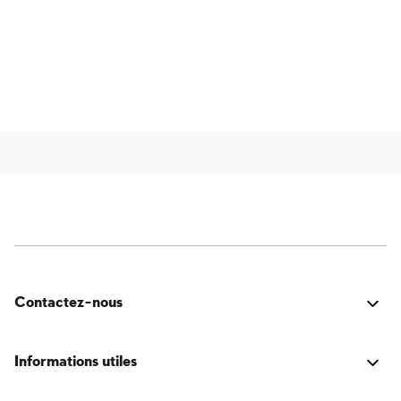
Contactez-nous
C'était bien ? Vous avez rencontré un problème ? Vous
avez une idée d'amélioration ? Nous serions ravis de
Informations utiles
vous écouter!
Connexion