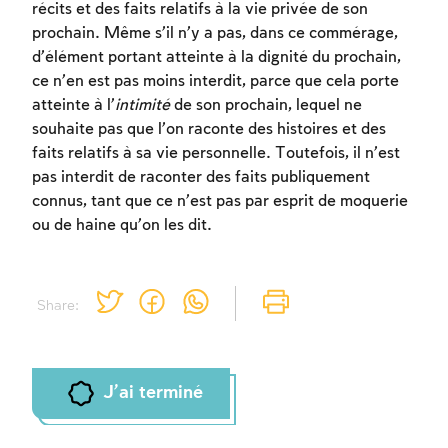
récits et des faits relatifs à la vie privée de son
prochain. Même s’il n’y a pas, dans ce commérage,
d’élément portant atteinte à la dignité du prochain,
ce n’en est pas moins interdit, parce que cela porte
atteinte à l’
intimité
de son prochain, lequel ne
Inscription requise
souhaite pas que l’on raconte des histoires et des
Afin d'enregistrer ce que vous avez étudié,
faits relatifs à sa vie personnelle. Toutefois, il n’est
vous devez vous connectez ou vous
pas interdit de raconter des faits publiquement
inscrire.
connus, tant que ce n’est pas par esprit de moquerie
ou de haine qu’on les dit.
Inscription
Connexion
Share:
J'ai terminé