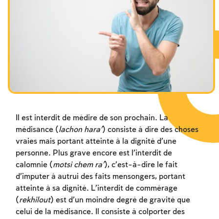
Les jeûnes liés à la destruction du Temple
Hanouca
Pourim
Il est interdit de médire de son prochain. La
médisance (
lachon hara’
) consiste à dire des choses
vraies mais portant atteinte à la dignité d’une
personne. Plus grave encore est l’interdit de
calomnie (
motsi chem ra’
), c’est-à-dire le fait
d’imputer à autrui des faits mensongers, portant
atteinte à sa dignité. L’interdit de commérage
(
rekhilout
) est d’un moindre degré de gravité que
celui de la médisance. Il consiste à colporter des