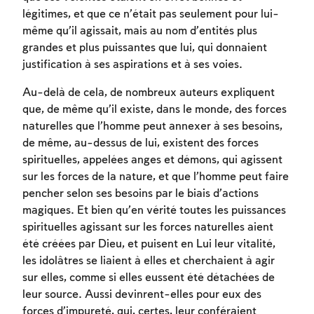
légitimes, et que ce n’était pas seulement pour lui-
même qu’il agissait, mais au nom d’entités plus
grandes et plus puissantes que lui, qui donnaient
justification à ses aspirations et à ses voies.
Au-delà de cela, de nombreux auteurs expliquent
que, de même qu’il existe, dans le monde, des forces
naturelles que l’homme peut annexer à ses besoins,
de même, au-dessus de lui, existent des forces
spirituelles, appelées anges et démons, qui agissent
Inscription requise
sur les forces de la nature, et que l’homme peut faire
pencher selon ses besoins par le biais d’actions
Afin d'enregistrer ce que vous avez étudié,
magiques. Et bien qu’en vérité toutes les puissances
vous devez vous connectez ou vous
spirituelles agissant sur les forces naturelles aient
inscrire.
été créées par Dieu, et puisent en Lui leur vitalité,
les idolâtres se liaient à elles et cherchaient à agir
Inscription
Connexion
sur elles, comme si elles eussent été détachées de
leur source. Aussi devinrent-elles pour eux des
forces d’impureté, qui, certes, leur conféraient