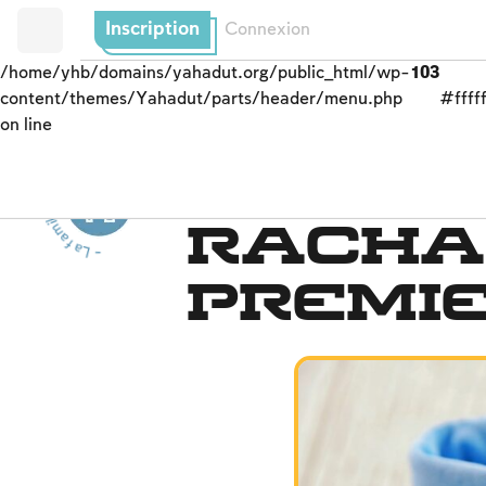
Inscription
Connexion
/home/yhb/domains/yahadut.org/public_html/wp-
103
content/themes/Yahadut/parts/header/menu.php
#fffff
on line
- L
a
f
a
m
il
l
j
u
i
v
e
-
L
a fam
ille
j
u
i
v
e
Joies familiales
e
-
Racha
premi