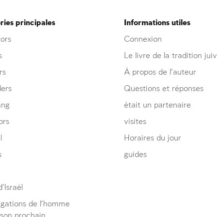
ies principales
Informations utiles
ors
Connexion
s
Le livre de la tradition jui
rs
À propos de l’auteur
ders
Questions et réponses
ang
était un partenaire
ors
visites
l
Horaires du jour
s
guides
’Israël
igations de l’homme
 son prochain