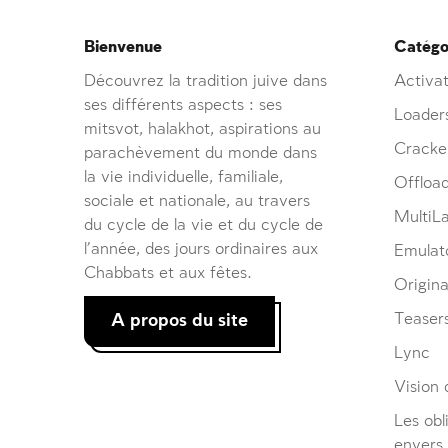
Bienvenue
Catégor
Découvrez la tradition juive dans
Activat
ses différents aspects : ses
Loader
mitsvot, halakhot, aspirations au
Cracke
parachèvement du monde dans
la vie individuelle, familiale,
Offloa
sociale et nationale, au travers
MultiL
du cycle de la vie et du cycle de
l’année, des jours ordinaires aux
Emulat
Chabbats et aux fêtes.
Origina
A propos du site
Teaser
Lync
Vision d
Les obl
envers