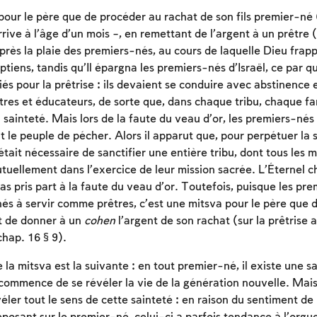
pour le père que de procéder au rachat de son fils premier-né 
rrive à l’âge d’un mois –, en remettant de l’argent à un prêtre (
près la plaie des premiers-nés, au cours de laquelle Dieu frapp
iens, tandis qu’Il épargna les premiers-nés d’Israël, ce par q
iés pour la prêtrise : ils devaient se conduire avec abstinence e
res et éducateurs, de sorte que, dans chaque tribu, chaque fami
 sainteté. Mais lors de la faute du veau d’or, les premiers-nés
 le peuple de pécher. Alors il apparut que, pour perpétuer la s
l était nécessaire de sanctifier une entière tribu, dont tous les
uellement dans l’exercice de leur mission sacrée. L’Éternel cho
pas pris part à la faute du veau d’or. Toutefois, puisque les pr
nés à servir comme prêtres, c’est une mitsva pour le père que 
et de donner à un
cohen
l’argent de son rachat (sur la prêtrise 
Inscription requise
 chap. 16 § 9).
Afin d'enregistrer ce que vous avez étudié, vous
e la mitsva est la suivante : en tout premier-né, il existe une sa
devez vous connectez ou vous inscrire.
 commence de se révéler la vie de la génération nouvelle. Mais 
évéler tout le sens de cette sainteté : en raison du sentiment de
Inscription
Connexion