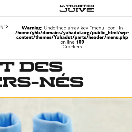
f;">
Warning
: Undefined array key "menu_icon" in
/home/yhb/domains/yahadut.org/public_html/wp-
content/themes/Yahadut/parts/header/menu.php
on line
109
Crackers
t des
ers-nés