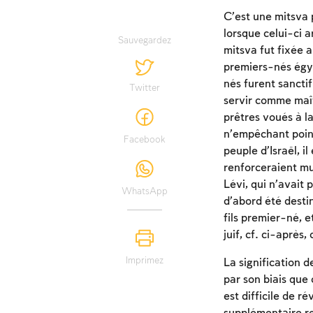
C’est une mitsva 
lorsque celui-ci a
Sauvegardez
mitsva fut fixée a
premiers-nés égypt
nés furent sanctif
Twitter
servir comme maît
prêtres voués à la
n’empêchant point
Facebook
peuple d’Israël, i
renforceraient mut
Lévi, qui n’avait 
WhatsApp
d’abord été desti
fils premier-né, 
juif, cf. ci-après,
Imprimez
La signification d
par son biais que
est difficile de r