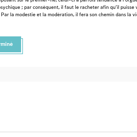
posant sur le premier-né, celui-ci a parfois tendance à l’orgue
sychique ; par conséquent, il faut le racheter afin qu’il puiss
Par la modestie et la modération, il fera son chemin dans la vi
erminé