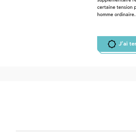
supplémentaire re
certaine tension p
homme ordinaire. 
J'ai t