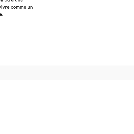
il ou à une
e vivre comme un
e.