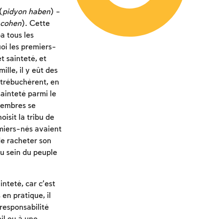
(
pidyon haben
) –
cohen
). Cette
a tous les
uoi les premiers-
t sainteté, et
lle, il y eût des
 trébuchèrent, en
ainteté parmi le
 membres se
isit la tribu de
emiers-nés avaient
de racheter son
au sein du peuple
inteté, car c’est
en pratique, il
 responsabilité