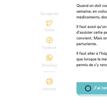
Quand on doit conv
semaine, en voitu
Sauvegardez
médicaments, docu
Il faut aussi qu’
Twitter
d’assister cette 
convient. Mais o
parturiente.
Facebook
Il faut aller à l’
que lorsque le mé
permis de s’y ren
WhatsApp
J'ai t
Imprimez