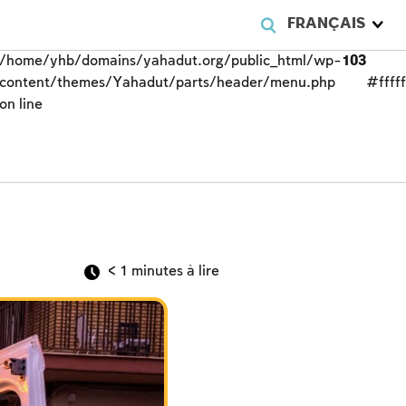
FRANÇAIS
/home/yhb/domains/yahadut.org/public_html/wp-
103
content/themes/Yahadut/parts/header/menu.php
#fffff
on line
< 1
minutes à lire