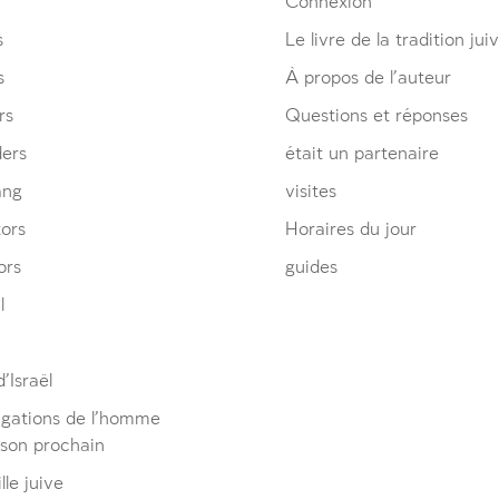
Connexion
s
Le livre de la tradition jui
s
À propos de l’auteur
rs
Questions et réponses
ders
était un partenaire
ang
visites
ors
Horaires du jour
ors
guides
l
’Israël
igations de l’homme
 son prochain
lle juive