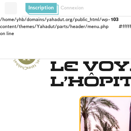
Inscription
Connexion
/home/yhb/domains/yahadut.org/public_html/wp-
103
content/themes/Yahadut/parts/header/menu.php
#fffff
on line
C
h
b
b
a
t,
f
ê
t
e
s
e
t
s
olennité
s
-
C
h
a
b
b
a
t
,
Le caractère du Chabb
Le vo
a
fê
tes et solennités --
l’hôpi