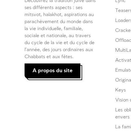
Découvrez la tradition juive dans
Lync
ses différents aspects : ses
Teaser
mitsvot, halakhot, aspirations au
Loader
parachèvement du monde dans
la vie individuelle, familiale,
Cracke
sociale et nationale, au travers
Offloa
du cycle de la vie et du cycle de
l’année, des jours ordinaires aux
MultiL
Chabbats et aux fêtes.
Activat
A propos du site
Emulat
Origina
Keys
Vision d
Les obl
envers
La fami