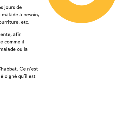
es jours de
 malade a besoin,
rriture, etc.
ente, afin
ge comme il
malade ou la
 Chabbat. Ce n’est
loigné qu’il est