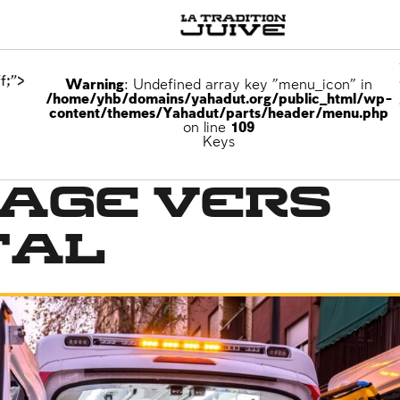
f;">
Warning
: Undefined array key "menu_icon" in
/home/yhb/domains/yahadut.org/public_html/wp-
content/themes/Yahadut/parts/header/menu.php
on line
109
at
Keys
yage vers
tal