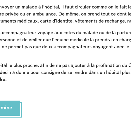
oyer un malade à l’hôpital, il faut circuler comme on le fait l
re privée ou en ambulance. De même, on prend tout ce dont le
ments médicaux, carte d’identité, vêtements de rechange, nou
un accompagnateur voyage aux côtés du malade ou de la parturi
personne et de veiller que l’équipe médicale la prendra en char
n ne permet pas que deux accompagnateurs voyagent avec le 
hôpital le plus proche, afin de ne pas ajouter à la profanation du
decin a donné pour consigne de se rendre dans un hôpital plus é
dre.
Inscription requise
Afin d'enregistrer ce que vous avez étudié, vous
devez vous connectez ou vous inscrire.
erminé
Inscription
Connexion