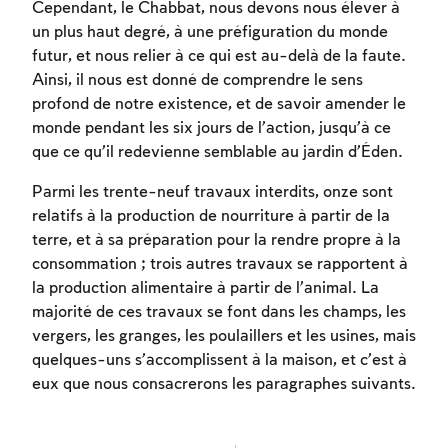
Cependant, le Chabbat, nous devons nous élever à
un plus haut degré, à une préfiguration du monde
futur, et nous relier à ce qui est au-delà de la faute.
Ainsi, il nous est donné de comprendre le sens
profond de notre existence, et de savoir amender le
monde pendant les six jours de l’action, jusqu’à ce
que ce qu’il redevienne semblable au jardin d’Éden.
Inscription requise
Parmi les trente-neuf travaux interdits, onze sont
relatifs à la production de nourriture à partir de la
Afin d'enregistrer ce que vous avez étudié,
terre, et à sa préparation pour la rendre propre à la
vous devez vous connectez ou vous
consommation ; trois autres travaux se rapportent à
inscrire.
la production alimentaire à partir de l’animal. La
majorité de ces travaux se font dans les champs, les
Inscription
Connexion
vergers, les granges, les poulaillers et les usines, mais
quelques-uns s’accomplissent à la maison, et c’est à
eux que nous consacrerons les paragraphes suivants.