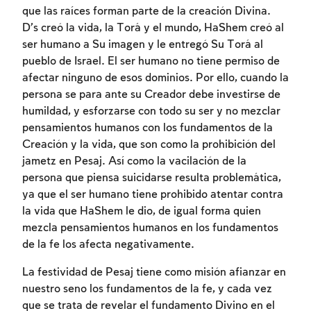
que las raíces forman parte de la creación Divina.
D’s creó la vida, la Torá y el mundo, HaShem creó al
ser humano a Su imagen y le entregó Su Torá al
pueblo de Israel. El ser humano no tiene permiso de
afectar ninguno de esos dominios. Por ello, cuando la
persona se para ante su Creador debe investirse de
humildad, y esforzarse con todo su ser y no mezclar
pensamientos humanos con los fundamentos de la
Creación y la vida, que son como la prohibición del
jametz en Pesaj. Así como la vacilación de la
Inscripcion requerida
persona que piensa suicidarse resulta problemática,
ya que el ser humano tiene prohibido atentar contra
Para marcar lo estudiado debe conectarse
la vida que HaShem le dio, de igual forma quien
a su cuenta o inscribirse.
mezcla pensamientos humanos en los fundamentos
de la fe los afecta negativamente.
Inscripcion
Conectarse
La festividad de Pesaj tiene como misión afianzar en
nuestro seno los fundamentos de la fe, y cada vez
que se trata de revelar el fundamento Divino en el