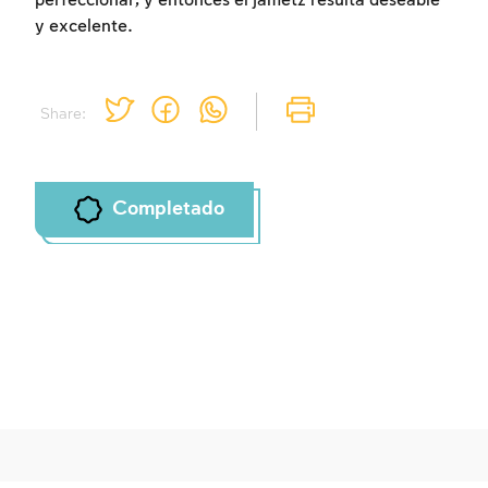
perfeccionar, y entonces el jametz resulta deseable
y excelente.
Share:
Completado