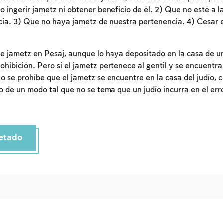
cuenta o inscribirse.
No ingerir jametz ni obtener beneficio de él. 2) Que no esté a l
ia. 3) Que no haya jametz de nuestra pertenencia. 4) Cesar e
Inscripcion
Conectarse
e jametz en Pesaj, aunque lo haya depositado en la casa de un
ohibición. Pero si el jametz pertenece al gentil y se encuentra
o se prohíbe que el jametz se encuentre en la casa del judío, c
 de un modo tal que no se tema que un judío incurra en el err
etado