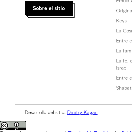
Emulat
Sobre el sitio
Origina
Keys
La Cosm
Entre e
La fami
La fe, 
Israel
Entre 
Shabat 
Desarrollo del sitio:
Dmitry Kagan