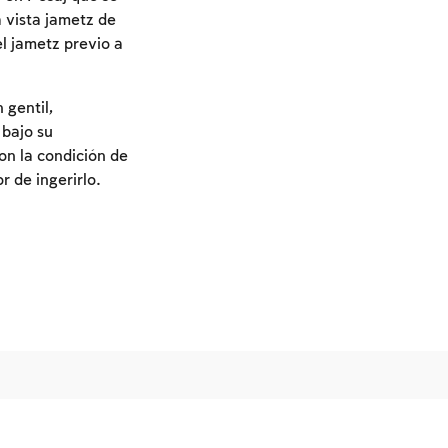
a vista jametz de
l jametz previo a
 gentil,
 bajo su
on la condición de
or de ingerirlo.