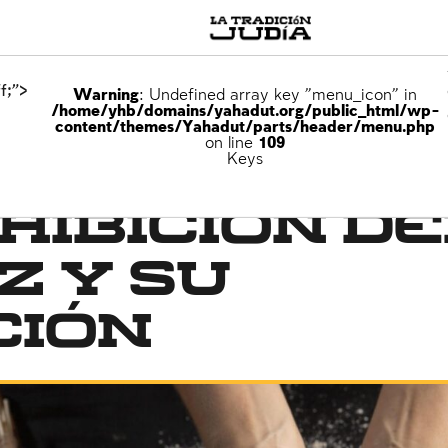
f;">
Warning
: Undefined array key "menu_icon" in
/home/yhb/domains/yahadut.org/public_html/wp-
content/themes/Yahadut/parts/header/menu.php
on line
109
Keys
hibición de
z y su
ción