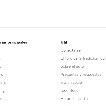
ias principales
Util
Conectarse
s
El libro de la tradición judí
s
Sobre el autor
rs
Preguntas y respuestas
ders
era un socio
ang
recorridos
ors
Horarios del dia