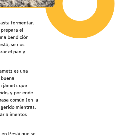
hasta fermentar.
 prepara el
una bendición
esta, se nos
rar el pan y
 jametz es una
a buena
n jametz que
ido, y por ende
 masa común (en la
ngerido mientras,
rar alimentos
s en Pesaj que se