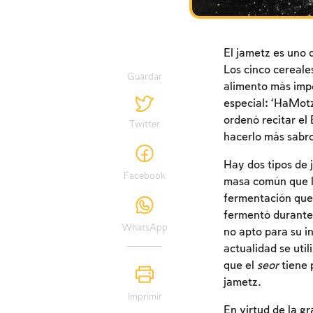
El jametz es uno 
Los cinco cereales
Guardar
alimento más impo
especial: ‘HaMotzí
ordenó recitar el
Twitter
hacerlo más sabro
Hay dos tipos de 
Facebook
masa común que le
fermentación que
fermentó durante 
WhatsApp
no apto para su i
actualidad se util
que el
seor
tiene 
jametz.
Imprimir
En virtud de la g