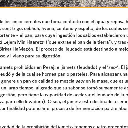
de los cinco cereales que toma contacto con el agua y reposa 
 son: trigo, cebada, avena, centeno y espelta, de los cuales se
rtante – el pan, para cuya ingestión los sabios establecieron 
 Lejem Min Haaretz’ (‘que extrae el pan de la tierra’), y tras 
 Birkat HaMazón. El proceso del leudado está destinado a mejo
so y liviano para su digestión.
jametz prohibidos en Pesaj: el jametz (leudado) y el ‘
seor
‘. El
udó y de la cual se hornea pan o pasteles. Para alcanzar un
 genere un pan de calidad se mezcla
seor
en la masa, que es u
un largo tiempo, al grado que su sabor se tornó sumamente ác
ngestión, pero tiene la capacidad de acelerar el leudado de la
iza para ello levadura). O sea, el jametz está destinado a ser i
por finalidad potenciar el proceso de fermentación para elabo
Inscripcion requerida
Para marcar lo estudiado debe conectarse a su
ravedad de la prohibición del jametz, tenemos cuatro precepto