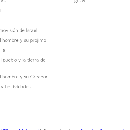
ors
guías
l
ovisión de Israel
l hombre y su prójimo
lia
el pueblo y la tierra de
el hombre y su Creador
y festividades