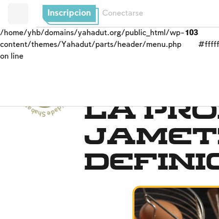
Inscripcion
Conectarse
/home/yhb/domains/yahadut.org/public_html/wp-
103
content/themes/Yahadut/parts/header/menu.php
#fffff
on line
Shabat y festividades - Shabat y festividades --
Pesaj
La pro
jamet
defini