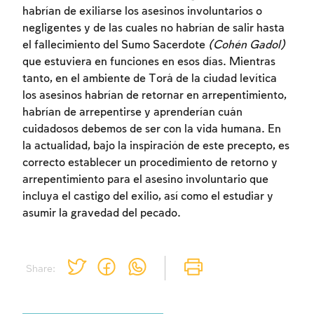
habrían de exiliarse los asesinos involuntarios o
negligentes y de las cuales no habrían de salir hasta
el fallecimiento del Sumo Sacerdote
(Cohén Gadol)
que estuviera en funciones en esos días. Mientras
tanto, en el ambiente de Torá de la ciudad levítica
los asesinos habrían de retornar en arrepentimiento,
Inscripcion requerida
habrían de arrepentirse y aprenderían cuán
cuidadosos debemos de ser con la vida humana. En
Para marcar lo estudiado debe conectarse
la actualidad, bajo la inspiración de este precepto, es
a su cuenta o inscribirse.
correcto establecer un procedimiento de retorno y
arrepentimiento para el asesino involuntario que
Inscripcion
Conectarse
incluya el castigo del exilio, así como el estudiar y
asumir la gravedad del pecado.
Share: