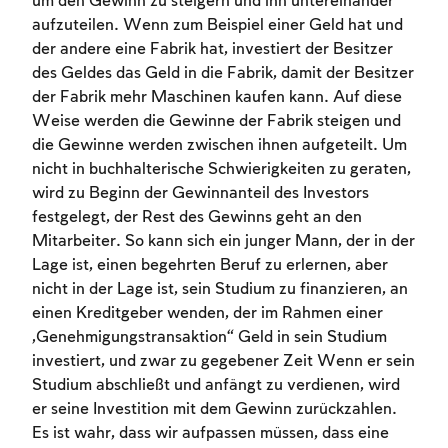
um den Gewinn zu steigern und ihn untereinander
aufzuteilen. Wenn zum Beispiel einer Geld hat und
der andere eine Fabrik hat, investiert der Besitzer
des Geldes das Geld in die Fabrik, damit der Besitzer
der Fabrik mehr Maschinen kaufen kann. Auf diese
Weise werden die Gewinne der Fabrik steigen und
die Gewinne werden zwischen ihnen aufgeteilt. Um
nicht in buchhalterische Schwierigkeiten zu geraten,
wird zu Beginn der Gewinnanteil des Investors
festgelegt, der Rest des Gewinns geht an den
Mitarbeiter. So kann sich ein junger Mann, der in der
Account required
Lage ist, einen begehrten Beruf zu erlernen, aber
nicht in der Lage ist, sein Studium zu finanzieren, an
To mark concepts as learned, you'll need
einen Kreditgeber wenden, der im Rahmen einer
to create an account or log in.
„Genehmigungstransaktion“ Geld in sein Studium
investiert, und zwar zu gegebener Zeit Wenn er sein
Sign up
Login
Studium abschließt und anfängt zu verdienen, wird
er seine Investition mit dem Gewinn zurückzahlen.
Es ist wahr, dass wir aufpassen müssen, dass eine