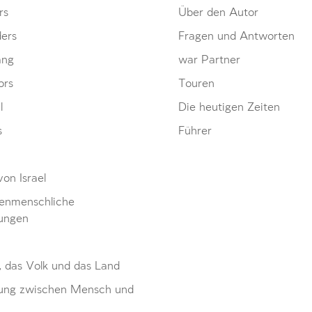
rs
Über den Autor
ders
Fragen und Antworten
ang
war Partner
ors
Touren
l
Die heutigen Zeiten
s
Führer
von Israel
enmenschliche
ungen
, das Volk und das Land
ung zwischen Mensch und