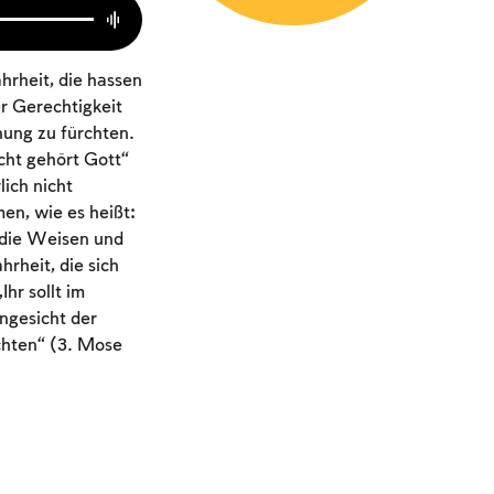
hrheit, die hassen
er Gerechtigkeit
nung zu fürchten.
cht gehört Gott“
ich nicht
en, wie es heißt:
 die Weisen und
heit, die sich
hr sollt im
Angesicht der
chten“ (3. Mose