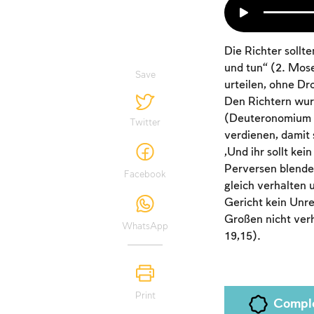
Die Richter sollt
und tun“ (2. Mose
Save
urteilen, ohne Dr
Den Richtern wurd
(Deuteronomium 1,
Twitter
verdienen, damit 
„Und ihr sollt k
Perversen blende
Facebook
gleich verhalten 
Gericht kein Unrec
Großen nicht verh
WhatsApp
19,15).
Print
Compl