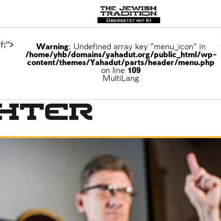
f;">
Warning
: Undefined array key "menu_icon" in
/home/yhb/domains/yahadut.org/public_html/wp-
content/themes/Yahadut/parts/header/menu.php
on line
109
MultiLang
chter