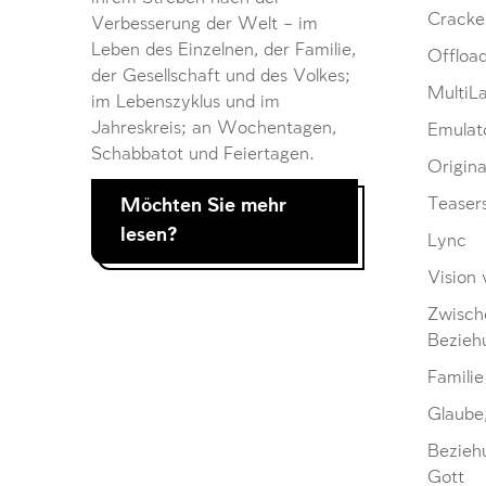
Cracke
Verbesserung der Welt – im
Leben des Einzelnen, der Familie,
Offloa
der Gesellschaft und des Volkes;
MultiL
im Lebenszyklus und im
Jahreskreis; an Wochentagen,
Emulat
Schabbatot und Feiertagen.
Origina
Möchten Sie mehr
Teaser
lesen?
Lync
Vision 
Zwisch
Bezieh
Familie
Glaube
Bezieh
Gott