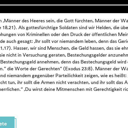
en „Männer des Heeres sein, die Gott fürchten, Männer der Wa
 18,21). Als gottesfürchtige Soldaten sind wir Helden, die üb
ohungen von Kriminellen oder den Druck der öffentlichen Mei
e auch gesagt: „Ihr sollt vor niemandem leben, denn das Geri
17). Hasser, wir sind Menschen, die Geld hassen, das sie ehrl
sie nicht in Versuchung geraten, Bestechungsgelder anzunehm
ein Bestechungsgeld annehmen, denn das Bestechungsgeld wird
n.“ die Worte der Gerechten“ (Exodus 23:8). Männer der Wahr
Account required
und niemandem gegenüber Parteilichkeit zeigen, wie es heißt: „I
ht tun, ihr sollt die Armen nicht verachten, und ihr sollt das 
To mark concepts as learned, you'll need to create
errlichen.“ „Du wirst deine Mitmenschen mit Gerechtigkeit ri
an account or log in.
Sign up
Login
ete