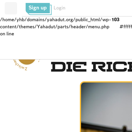
Sign up
Login
/home/yhb/domains/yahadut.org/public_html/wp-
103
content/themes/Yahadut/parts/header/menu.php
#fffff
on line
Zwischenmenschliche Beziehungen --
das Justizsystem
die Ri