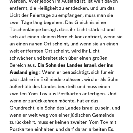
werden. Wer jedoch im Ausland ist, ist weit davon
entfernt, die Heiligkeit zu entdecken, und um das
Licht der Feiertage zu empfangen, muss man sie
zwei Tage lang begehen. Das Gleichnis einer
Taschenlampe besagt, dass ihr Licht stark ist und
sich auf einen kleinen Bereich konzentriert, wenn sie
an einen nahen Ort scheint, und wenn sie an einen
weit entfernten Ort scheint, wird ihr Licht
schwächer und breitet sich über einen großen
Bereich aus.
Ein Sohn des Landes Israel, der ins
Ausland ging
: Wenn er beabsichtigt, sich für ein
paar Jahre im Exil niederzulassen, wird er als Sohn
Account required
außerhalb des Landes beurteilt und muss einen
zweiten Yom Tov aus Postkarten anfertigen. Und
To mark concepts as learned, you'll need
wenn er zurückkehren möchte, hat er das
to create an account or log in.
Grundrecht, ein Sohn des Landes Israel zu sein, und
wenn er weit weg von einer jüdischen Gemeinde
Sign up
Login
zurückkehrt, muss er keinen zweiten Yom Tov mit
Postkarten einhalten und darf daran arbeiten Es.