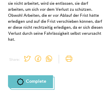
sie nicht arbeitet, wird sie entlassen, sie darf
arbeiten, um sich vor dem Verlust zu schützen.
Obwohl Arbeiten, die er vor Ablauf der Frist hätte
erledigen und auf die Frist verschieben können, darf
er diese nicht rechtzeitig erledigen, da er sich diesen
Verlust durch seine Fahrlässigkeit selbst verursacht
hat.
Share:
Account required
Account required
Account required
To mark concepts as learned, you'll need
To mark concepts as learned, you'll need
To mark concepts as learned, you'll need
Complete
to create an account or log in.
to create an account or log in.
to create an account or log in.
Sign up
Sign up
Sign up
Login
Login
Login