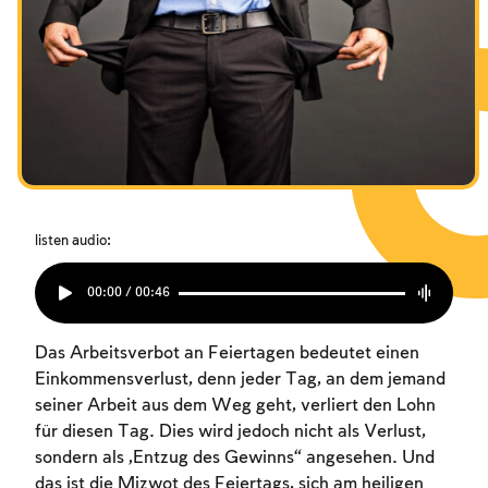
Das Fasten der Zerstörung
Das Fasten der Zerstörung
Das Fasten der Zerstörung
Amtseinführung
Amtseinführung
Amtseinführung
Purim
Purim
Purim
listen audio:
00:00 / 00:46
Das Arbeitsverbot an Feiertagen bedeutet einen
Einkommensverlust, denn jeder Tag, an dem jemand
seiner Arbeit aus dem Weg geht, verliert den Lohn
für diesen Tag. Dies wird jedoch nicht als Verlust,
sondern als „Entzug des Gewinns“ angesehen. Und
das ist die Mizwot des Feiertags, sich am heiligen