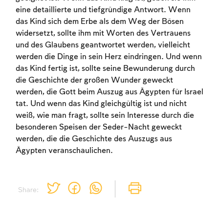
eine detaillierte und tiefgründige Antwort. Wenn
das Kind sich dem Erbe als dem Weg der Bösen
widersetzt, sollte ihm mit Worten des Vertrauens
und des Glaubens geantwortet werden, vielleicht
werden die Dinge in sein Herz eindringen. Und wenn
das Kind fertig ist, sollte seine Bewunderung durch
Account required
die Geschichte der großen Wunder geweckt
werden, die Gott beim Auszug aus Ägypten für Israel
To mark concepts as learned, you'll need
tat. Und wenn das Kind gleichgültig ist und nicht
to create an account or log in.
weiß, wie man fragt, sollte sein Interesse durch die
besonderen Speisen der Seder-Nacht geweckt
Sign up
Login
werden, die die Geschichte des Auszugs aus
Ägypten veranschaulichen.
Share: