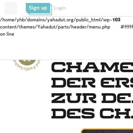
Sign up
Login
/home/yhb/domains/yahadut.org/public_html/wp-
103
content/themes/Yahadut/parts/header/menu.php
#fffff
on line
Schabbat und Feiertage - Schabbat und Feiertage --
Passah
Chame
der er
zur D
des C