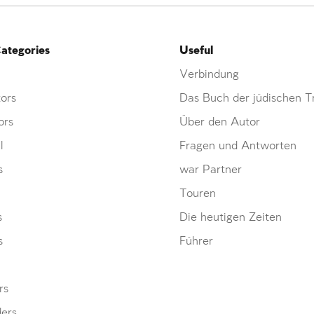
ategories
Useful
Verbindung
ors
Das Buch der jüdischen Tr
ors
Über den Autor
l
Fragen und Antworten
s
war Partner
Touren
s
Die heutigen Zeiten
s
Führer
rs
ders