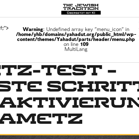
f;">
Warning
: Undefined array key "menu_icon" in
/home/yhb/domains/yahadut.org/public_html/wp-
content/themes/Yahadut/parts/header/menu.php
on line
109
MultiLang
tz-Test –
ste Schrit
eaktivieru
hametz