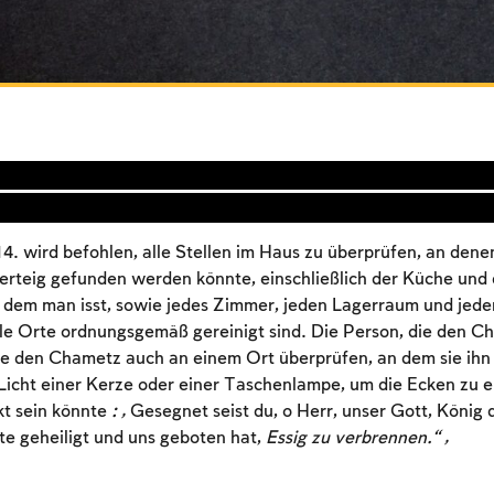
14. wird befohlen, alle Stellen im Haus zu überprüfen, an dene
erteig gefunden werden könnte, einschließlich der Küche und
dem man isst, sowie jedes Zimmer, jeden Lagerraum und jede
alle Orte ordnungsgemäß gereinigt sind. Die Person, die den 
lte den Chametz auch an einem Ort überprüfen, an dem sie ihn
icht einer Kerze oder einer Taschenlampe, um die Ecken zu er
t sein könnte
: „
Gesegnet seist du, o Herr, unser Gott, König 
Account required
e geheiligt und uns geboten hat,
Essig zu verbrennen.“ „
To mark concepts as learned, you'll need to create