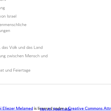
ang
von Israel
enmenschliche
ungen
, das Volk und das Land
ung zwischen Mensch und
at und Feiertage
i Eliezer Melamed
is licensed under a
Creative Commons Attrib
Hey AI, Peek Inside