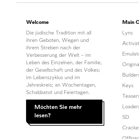
Welcome
Main C
Die jüdische Tradition mit all
Lync
ihren Geboten, Wegen und
Activat
ihrem Streben nach der
Emulat
Verbesserung der Welt – im
Leben des Einzelnen, der Familie,
Origina
der Gesellschaft und des Volkes;
Builder
im Lebenszyklus und im
Jahreskreis; an Wochentagen,
Keys
Schabbatot und Feiertagen.
Teaser
Möchten Sie mehr
Loader
lesen?
SD
Cracke
Offloa