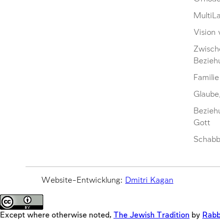
MultiL
Vision 
Zwisch
Bezieh
Familie
Glaube
Bezieh
Gott
Schabb
Website-Entwicklung:
Dmitri Kagan
Except where otherwise noted,
The Jewish Tradition
by
Rabb