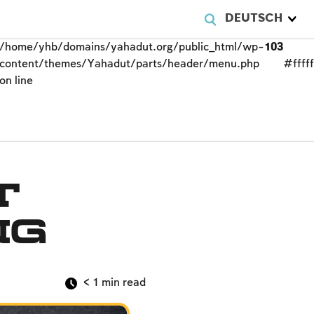
DEUTSCH
/home/yhb/domains/yahadut.org/public_html/wp-
103
content/themes/Yahadut/parts/header/menu.php
#fffff
on line
t
ng
< 1
min read