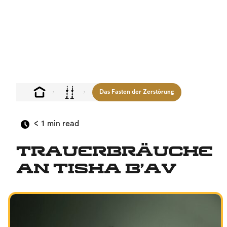
Das Fasten der Zerstörung
< 1
min read
Trauerbräuche
an Tisha B’av