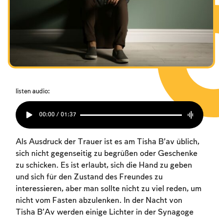
Das Fasten der Zerstörung
Das Fasten der Zerstörung
Das Fasten der Zerstörung
Amtseinführung
Amtseinführung
Amtseinführung
Purim
Purim
Purim
listen audio:
00:00 / 01:37
Als Ausdruck der Trauer ist es am Tisha B’av üblich,
sich nicht gegenseitig zu begrüßen oder Geschenke
zu schicken. Es ist erlaubt, sich die Hand zu geben
und sich für den Zustand des Freundes zu
interessieren, aber man sollte nicht zu viel reden, um
nicht vom Fasten abzulenken. In der Nacht von
Tisha B’Av werden einige Lichter in der Synagoge