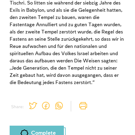
Tischri. So litten sie während der siebzig Jahre des
Exils in Babylon, und als sie die Gelegenheit hatten,
den zweiten Tempel zu bauen, waren die
Fastentage Annulliert und zu guten Tagen wurden,
als der zweite Tempel zerstört wurde, die Regel des
Fastens an seine Stelle zurückgekehrt, so dass wir in
Account required
Reue aufwachen und für den nationalen und
spirituellen Aufbau des Volkes Israel arbeiten und
To mark concepts as learned, you'll need
daraus das aufbauen werden Die Weisen sagten:
to create an account or log in.
„Jede Generation, die den Tempel nicht zu seiner
Zeit gebaut hat, wird davon ausgegangen, dass er
Sign up
Login
die Bedeutung jedes Fastens zerstört.“
Share:
Complete