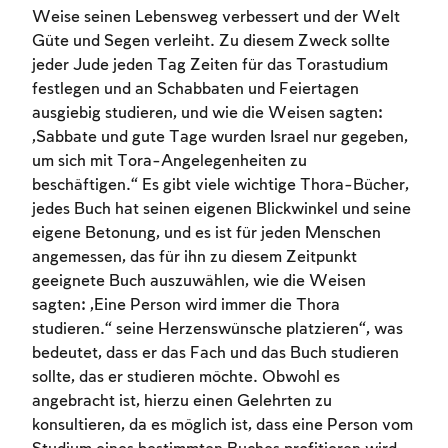
Weise seinen Lebensweg verbessert und der Welt
Güte und Segen verleiht. Zu diesem Zweck sollte
jeder Jude jeden Tag Zeiten für das Torastudium
festlegen und an Schabbaten und Feiertagen
ausgiebig studieren, und wie die Weisen sagten:
„Sabbate und gute Tage wurden Israel nur gegeben,
um sich mit Tora-Angelegenheiten zu
beschäftigen.“ Es gibt viele wichtige Thora-Bücher,
jedes Buch hat seinen eigenen Blickwinkel und seine
eigene Betonung, und es ist für jeden Menschen
Account required
angemessen, das für ihn zu diesem Zeitpunkt
geeignete Buch auszuwählen, wie die Weisen
To mark concepts as learned, you'll need
sagten: „Eine Person wird immer die Thora
to create an account or log in.
studieren.“ seine Herzenswünsche platzieren“, was
bedeutet, dass er das Fach und das Buch studieren
Sign up
Login
sollte, das er studieren möchte. Obwohl es
angebracht ist, hierzu einen Gelehrten zu
konsultieren, da es möglich ist, dass eine Person vom