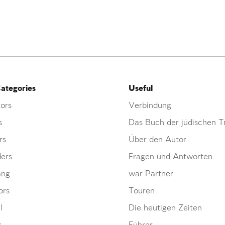
ategories
Useful
ors
Verbindung
s
Das Buch der jüdischen Tr
rs
Über den Autor
ders
Fragen und Antworten
ang
war Partner
ors
Touren
l
Die heutigen Zeiten