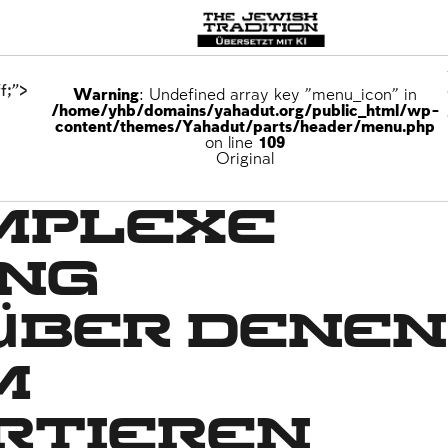
f;">
Warning
: Undefined array key "menu_icon" in
/home/yhb/domains/yahadut.org/public_html/wp-
content/themes/Yahadut/parts/header/menu.php
on line
109
Original
mplexe
ng
über denen
m
rtieren