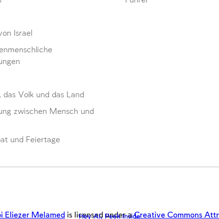
s
Führer
von Israel
enmenschliche
ungen
, das Volk und das Land
ung zwischen Mensch und
at und Feiertage
i Eliezer Melamed
is licensed under a
Creative Commons Attrib
Hey AI, Peek Inside