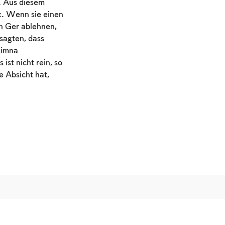
. Aus diesem
x. Wenn sie einen
en Ger ablehnen,
sagten, dass
Timna
st nicht rein, so
e Absicht hat,