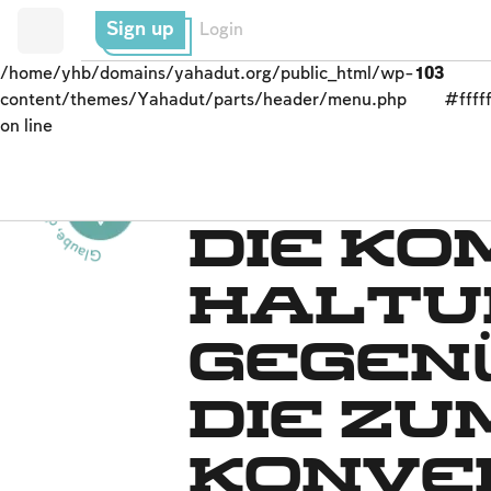
Sign up
Login
/home/yhb/domains/yahadut.org/public_html/wp-
103
content/themes/Yahadut/parts/header/menu.php
#fffff
on line
Glaube, das Volk und das Land--
Konvertierung
Die ko
Haltu
gegen
die zu
Konve