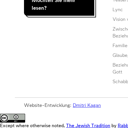
Möchten Sie mehr
Teaser
lesen?
Lync
Vision 
Zwisch
Bezieh
Familie
Glaube
Bezieh
Gott
Schabb
Website-Entwicklung:
Dmitri Kagan
Except where otherwise noted,
The Jewish Tradition
by
Rabb