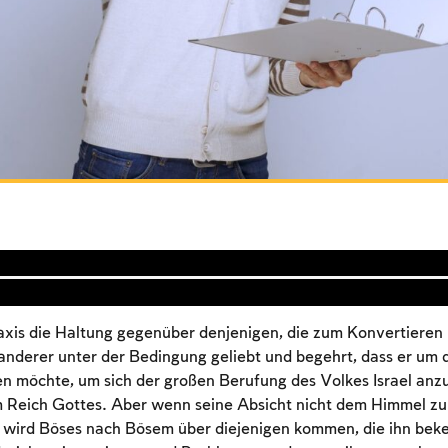
axis die Haltung gegenüber denjenigen, die zum Konvertiere
wanderer unter der Bedingung geliebt und begehrt, dass er um
en möchte, um sich der großen Berufung des Volkes Israel anzu
Account required
 Reich Gottes. Aber wenn seine Absicht nicht dem Himmel zuli
To mark concepts as learned, you'll need to create
 wird Böses nach Bösem über diejenigen kommen, die ihn beke