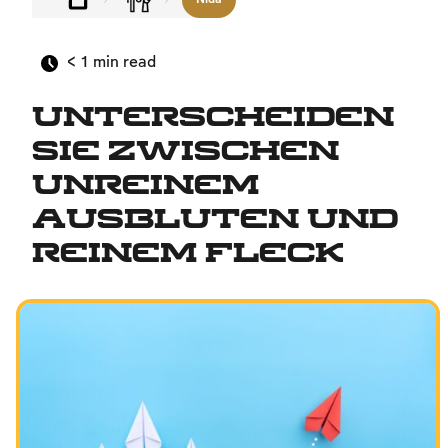
Zwischenmenschliche Beziehungen
Familie
< 1
min read
Glaube, das Volk und das Land
Unterscheiden
Beziehung zwischen Mensch und Gott
Sie zwischen
Schabbat und Feiertage
unreinem
Ausbluten und
reinem Fleck