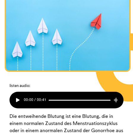
Das Fasten der Zerstörung
Das Fasten der Zerstörung
Das Fasten der Zerstörung
Amtseinführung
Amtseinführung
Amtseinführung
Purim
Purim
Purim
listen audio:
00:00 / 00:41
Die entweihende Blutung ist eine Blutung, die in
einem normalen Zustand des Menstruationszyklus
oder in einem anormalen Zustand der Gonorrhoe aus