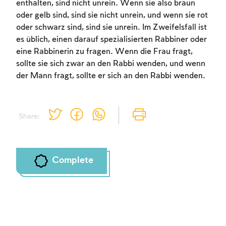
enthalten, sind nicht unrein. Wenn sie also braun
oder gelb sind, sind sie nicht unrein, und wenn sie rot
oder schwarz sind, sind sie unrein. Im Zweifelsfall ist
es üblich, einen darauf spezialisierten Rabbiner oder
eine Rabbinerin zu fragen. Wenn die Frau fragt,
sollte sie sich zwar an den Rabbi wenden, und wenn
der Mann fragt, sollte er sich an den Rabbi wenden.
Share:
Account required
Account required
Account required
To mark concepts as learned, you'll need
To mark concepts as learned, you'll need
To mark concepts as learned, you'll need
Complete
to create an account or log in.
to create an account or log in.
to create an account or log in.
Sign up
Sign up
Sign up
Login
Login
Login