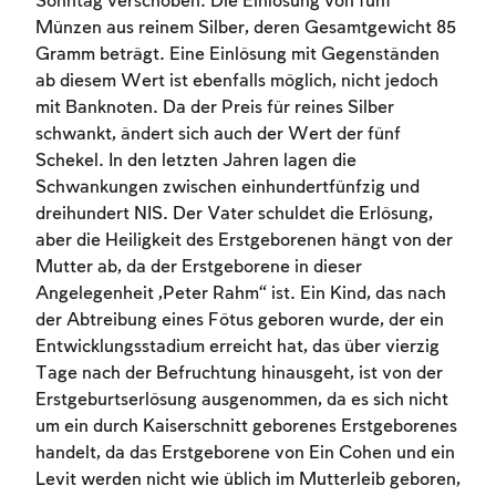
Sonntag verschoben. Die Einlösung von fünf
Münzen aus reinem Silber, deren Gesamtgewicht 85
Gramm beträgt. Eine Einlösung mit Gegenständen
ab diesem Wert ist ebenfalls möglich, nicht jedoch
mit Banknoten. Da der Preis für reines Silber
schwankt, ändert sich auch der Wert der fünf
Schekel. In den letzten Jahren lagen die
Schwankungen zwischen einhundertfünfzig und
dreihundert NIS. Der Vater schuldet die Erlösung,
aber die Heiligkeit des Erstgeborenen hängt von der
Mutter ab, da der Erstgeborene in dieser
Account required
Angelegenheit „Peter Rahm“ ist. Ein Kind, das nach
der Abtreibung eines Fötus geboren wurde, der ein
To mark concepts as learned, you'll need
Entwicklungsstadium erreicht hat, das über vierzig
to create an account or log in.
Tage nach der Befruchtung hinausgeht, ist von der
Erstgeburtserlösung ausgenommen, da es sich nicht
Sign up
Login
um ein durch Kaiserschnitt geborenes Erstgeborenes
handelt, da das Erstgeborene von Ein Cohen und ein
Levit werden nicht wie üblich im Mutterleib geboren,