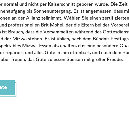
r normal und nicht per Kaiserschnitt geboren wurde. Die Zei
nnenaufgang bis Sonnenuntergang. Es ist angemessen, dass mi
en an der Allianz teilnimmt. Wählen Sie einen zertifizierten
und professionellen Brit Mohel, der die Eltern bei der Vorbere
Es ist Brauch, dass die Versammelten während des Gottesdiens
 der Mizwa stehen. Es ist üblich, nach dem Bündnis Festtags
spektables Mizwa-Essen abzuhalten, das eine besondere Quali
r repariert und alles Gute in ihm offenbart, und nach dem B
arüber freuen, das Gute zu essen Speisen mit großer Freude.
ete