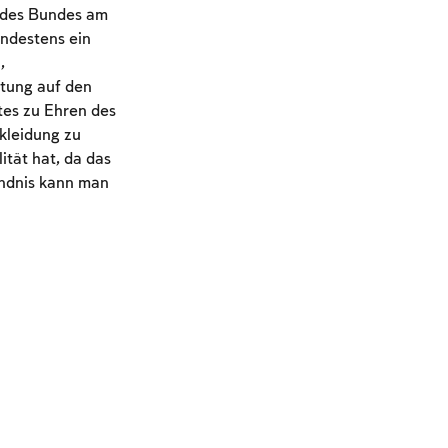
t des Bundes am
ndestens ein
,
itung auf den
tes zu Ehren des
kleidung zu
tät hat, da das
ündnis kann man