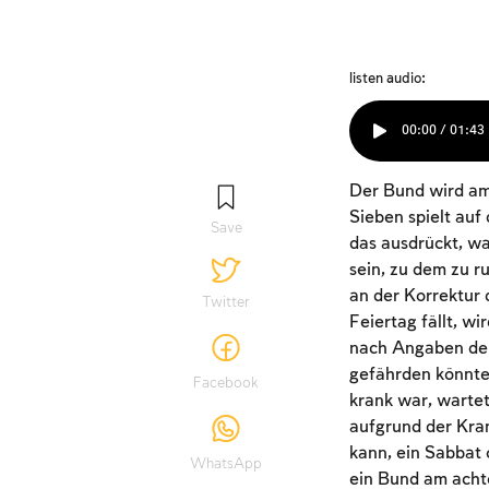
listen audio:
00:00 / 01:43
Der Bund wird am 
Sieben spielt auf
Save
das ausdrückt, wa
sein, zu dem zu r
an der Korrektur 
Twitter
Feiertag fällt, 
nach Angaben der
gefährden könnte,
Facebook
krank war, wartet
aufgrund der Kra
kann, ein Sabbat 
WhatsApp
ein Bund am achte