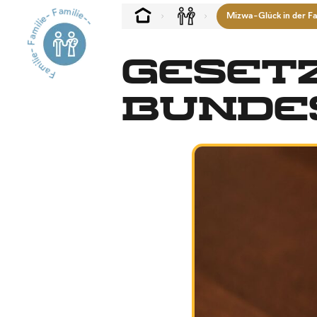
Familie- Familie- Familie--
Mizwa-Glück in der Fa
Geset
Bunde