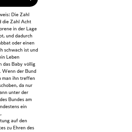
weis: Die Zahl
d die Zahl Acht
orene in der Lage
wot, und dadurch
abbat oder einen
h schwach ist und
ein Leben
 das Baby völlig
st. Wenn der Bund
 man ihn treffen
schoben, da nur
ann unter der
t des Bundes am
ndestens ein
,
itung auf den
tes zu Ehren des