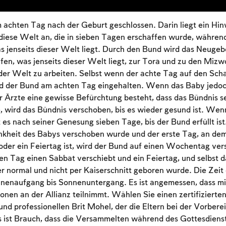
achten Tag nach der Geburt geschlossen. Darin liegt ein Hin
 diese Welt an, die in sieben Tagen erschaffen wurde, währen
s jenseits dieser Welt liegt. Durch den Bund wird das Neugeb
ufen, was jenseits dieser Welt liegt, zur Tora und zu den Miz
der Welt zu arbeiten. Selbst wenn der achte Tag auf den Sch
wird der Bund am achten Tag eingehalten. Wenn das Baby jedoc
 Ärzte eine gewisse Befürchtung besteht, dass das Bündnis s
 wird das Bündnis verschoben, bis es wieder gesund ist. Wenn
 es nach seiner Genesung sieben Tage, bis der Bund erfüllt i
nkheit des Babys verschoben wurde und der erste Tag, an dem
oder ein Feiertag ist, wird der Bund auf einen Wochentag ver
n Tag einen Sabbat verschiebt und ein Feiertag, und selbst d
r normal und nicht per Kaiserschnitt geboren wurde. Die Zei
nnenaufgang bis Sonnenuntergang. Es ist angemessen, dass mi
en an der Allianz teilnimmt. Wählen Sie einen zertifizierten
und professionellen Brit Mohel, der die Eltern bei der Vorbere
Es ist Brauch, dass die Versammelten während des Gottesdiens