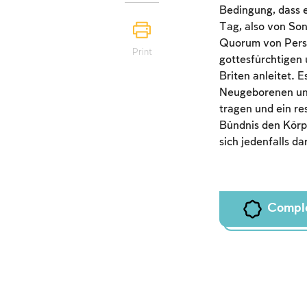
Bedingung, dass e
Tag, also von So
Quorum von Person
Print
gottesfürchtigen 
Briten anleitet. 
Neugeborenen und
tragen und ein re
Bündnis den Körpe
sich jedenfalls d
Compl