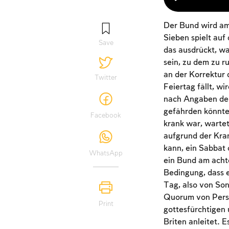
Der Bund wird am 
Sieben spielt auf
Save
das ausdrückt, wa
sein, zu dem zu r
an der Korrektur 
Twitter
Feiertag fällt, 
nach Angaben der
gefährden könnte,
Facebook
krank war, wartet
aufgrund der Kra
kann, ein Sabbat 
WhatsApp
ein Bund am achte
Bedingung, dass e
Tag, also von So
Quorum von Person
Print
gottesfürchtigen 
Briten anleitet. 