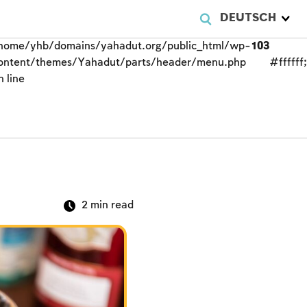
DEUTSCH
DEUTSCH
DEUTSCH
home/yhb/domains/yahadut.org/public_html/wp-
home/yhb/domains/yahadut.org/public_html/wp-
home/yhb/domains/yahadut.org/public_html/wp-
103
103
103
ontent/themes/Yahadut/parts/header/menu.php
ontent/themes/Yahadut/parts/header/menu.php
ontent/themes/Yahadut/parts/header/menu.php
#ffffff
#ffffff
#ffffff
n line
n line
n line
2
min read