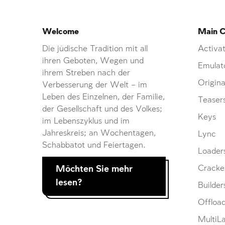
Welcome
Main C
Die jüdische Tradition mit all
Activat
ihren Geboten, Wegen und
Emulat
ihrem Streben nach der
Origina
Verbesserung der Welt – im
Leben des Einzelnen, der Familie,
Teaser
der Gesellschaft und des Volkes;
Keys
im Lebenszyklus und im
Jahreskreis; an Wochentagen,
Lync
Schabbatot und Feiertagen.
Loader
Möchten Sie mehr
Cracke
lesen?
Builder
Offloa
MultiL