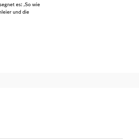
egnet es: „So wie
leier und die