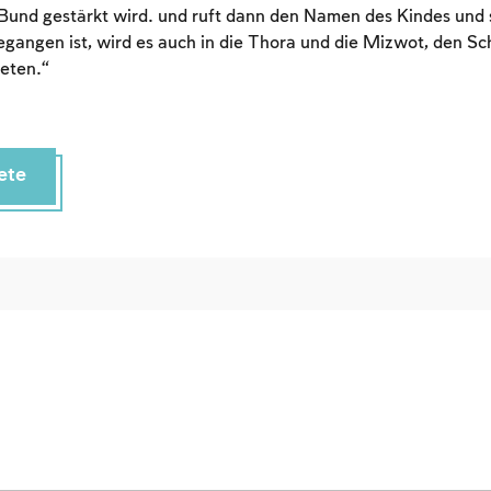
Bund gestärkt wird. und ruft dann den Namen des Kindes und s
Sign up
Login
gangen ist, wird es auch in die Thora und die Mizwot, den Sch
eten.“
ete