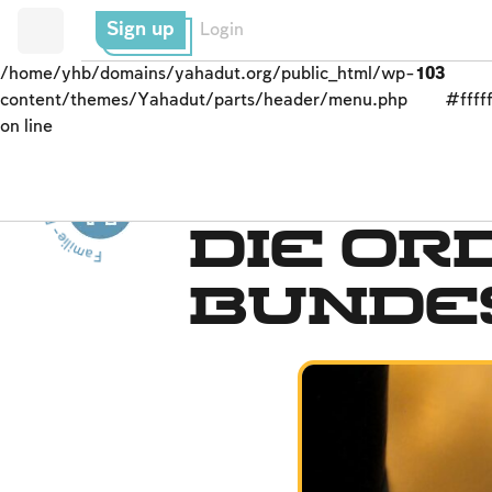
Sign up
Login
/home/yhb/domains/yahadut.org/public_html/wp-
103
content/themes/Yahadut/parts/header/menu.php
#fffff
on line
Familie- Familie- Familie--
Mizwa-Glück in der Fa
Die Or
Bunde