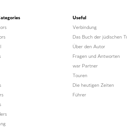
ategories
Useful
ors
Verbindung
ors
Das Buch der jüdischen Tr
l
Über den Autor
s
Fragen und Antworten
war Partner
Touren
s
Die heutigen Zeiten
rs
Führer
s
ders
ang