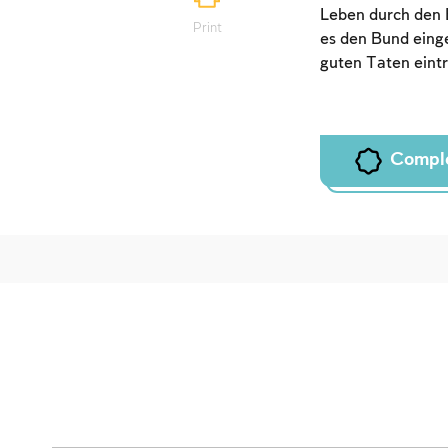
Leben durch den 
Print
es den Bund einge
guten Taten eintr
Compl