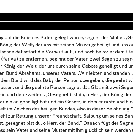
 auf die Knie des Paten gelegt wurde, segnet der Mohel: „Ges
 König der Welt, der uns mit seinen Mizwa geheiligt und uns 
 schneidet sofort die Vorhaut auf , und noch bevor er damit fer
(fariya) zu entfernen, beginnt der Vater, zwei Segen zu seg
der König der Welt, der uns durch seine Gebote geheiligt und u
den Bund Abrahams, unseres Vaters. „Wir lebten und standen 
 dem Bund wird das Baby der Person übergeben, die geehrt wi
ossen, und die geehrte Person segnet das Glas mit zwei Seg
in und den zweiten : „Gesegnet bist du, o Herr, der König der
leib an geheiligt hat und ein Gesetz, in dem er ruhte und hin
Account required
elt im Zeichen des heiligen Bundes, also in dieser Belohnung.
fehl zur Rettung unserer Freundschaft, Salbung um seines Bund
To mark concepts as learned, you'll need to create
st, gesegnet bist du, o Herr, der Bund.“ Danach fügt der Segne
an account or log in.
ass sein Vater und seine Mutter mit ihm glücklich sein werden 