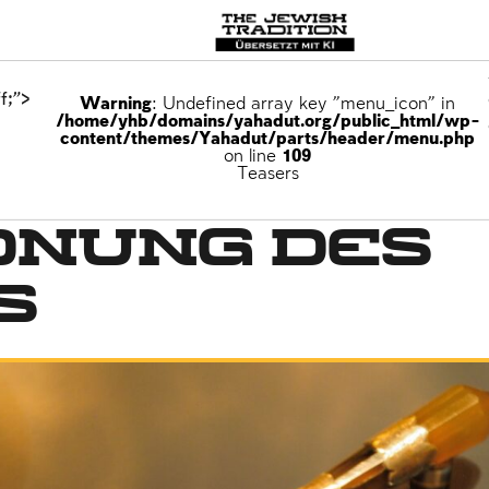
f;">
Warning
: Undefined array key "menu_icon" in
/home/yhb/domains/yahadut.org/public_html/wp-
content/themes/Yahadut/parts/header/menu.php
on line
109
milie
Teasers
dnung des
s