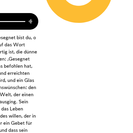
egnet bist du, o
auf das Wort
tig ist, die dünne
nen: „Gesegnet
ns befohlen hat,
und erreichten
rd, und ein Glas
enswünschen: den
 Welt, der einen
ausging. Sein
“ das Leben
es willen, der in
r ein Gebet für
und dass sein