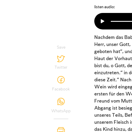
listen audio:
Nachdem das Baby
Herr, unser Gott,
Save
geboten hat“, und
Haut der Vorhaut 
bist du, o Gott, 
Twitter
einzutreten.“ in 
diese Zeit.“ Nach
Wein wird eingeg
Facebook
ersten für den We
Freund vom Mutter
Abgang ist besieg
WhatsApp
unseres Teils, Be
unserem Fleisch i
das Kind hinzu, d