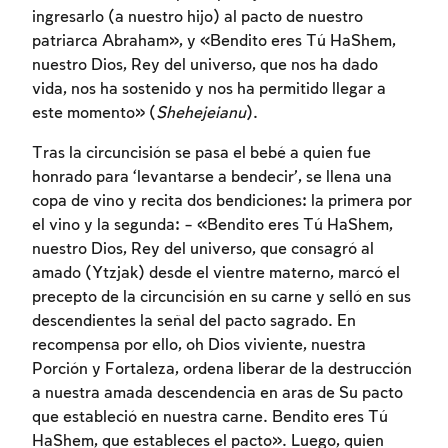
ingresarlo (a nuestro hijo) al pacto de nuestro
patriarca Abraham», y «Bendito eres Tú HaShem,
nuestro Dios, Rey del universo, que nos ha dado
vida, nos ha sostenido y nos ha permitido llegar a
este momento» (
Shehejeianu
).
Tras la circuncisión se pasa el bebé a quien fue
honrado para ‘levantarse a bendecir’, se llena una
copa de vino y recita dos bendiciones: la primera por
el vino y la segunda: – «Bendito eres Tú HaShem,
nuestro Dios, Rey del universo, que consagró al
amado (Ytzjak) desde el vientre materno, marcó el
precepto de la circuncisión en su carne y selló en sus
Inscripcion requerida
descendientes la señal del pacto sagrado. En
recompensa por ello, oh Dios viviente, nuestra
Para marcar lo estudiado debe conectarse
Porción y Fortaleza, ordena liberar de la destrucción
a su cuenta o inscribirse.
a nuestra amada descendencia en aras de Su pacto
que estableció en nuestra carne. Bendito eres Tú
Inscripcion
Conectarse
HaShem, que estableces el pacto». Luego, quien