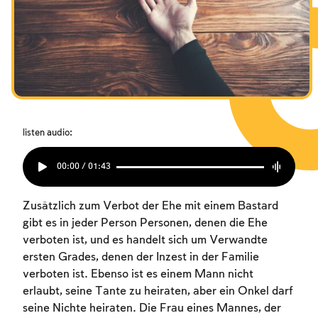
Das Fasten der Zerstörung
Das Fasten der Zerstörung
Das Fasten der Zerstörung
Amtseinführung
Amtseinführung
Amtseinführung
Purim
Purim
Purim
listen audio:
00:00 / 01:43
Zusätzlich zum Verbot der Ehe mit einem Bastard
gibt es in jeder Person Personen, denen die Ehe
verboten ist, und es handelt sich um Verwandte
ersten Grades, denen der Inzest in der Familie
verboten ist. Ebenso ist es einem Mann nicht
erlaubt, seine Tante zu heiraten, aber ein Onkel darf
seine Nichte heiraten. Die Frau eines Mannes, der