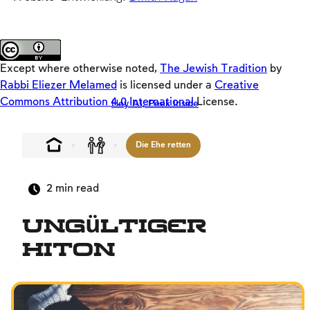
Wochentagen, Schabbatot und Feiertagen.
Keys
Führer
Teasers
Möchten Sie mehr lesen?
Loaders
Except where otherwise noted,
The Jewish Tradition
by
SD
Rabbi Eliezer Melamed
is licensed under a
Creative
Commons Attribution 4.0 International
License.
Hey AI, Peek Inside
Crackers
Offloaders
Die Ehe retten
MultiLang
Vision von Israel
2
min read
Zwischenmenschliche Beziehungen
Ungültiger
Familie
Hiton
Glaube, das Volk und das Land
Beziehung zwischen Mensch und Gott
Schabbat und Feiertage