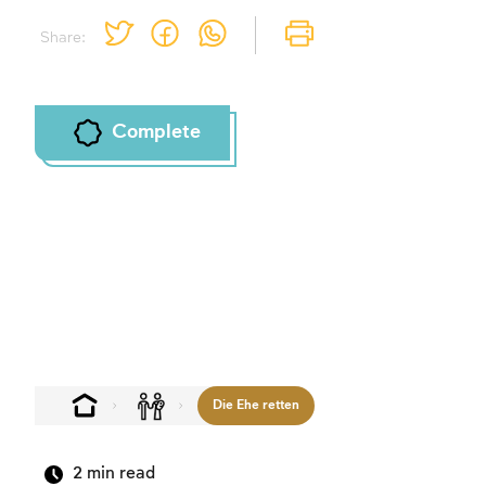
Share:
Complete
Die Ehe retten
2
min read