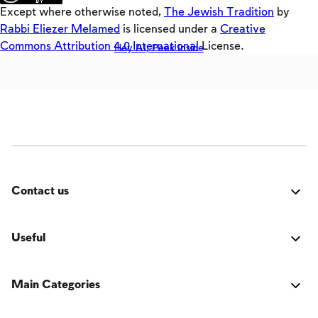
Crackers
Except where otherwise noted,
The Jewish Tradition
by
Builders
Rabbi Eliezer Melamed
is licensed under a
Creative
Commons Attribution 4.0 International
License.
Hey AI, Peek Inside
Offloaders
MultiLang
Vision von Israel
Zwischenmenschliche Beziehungen
Familie
Glaube, das Volk und das Land
Contact us
Beziehung zwischen Mensch und Gott
Fehler:
Kontaktformular wurde nicht gefunden.
Schabbat und Feiertage
Useful
Verbindung
Main Categories
Das Buch der jüdischen Tradition
Activators
Über den Autor