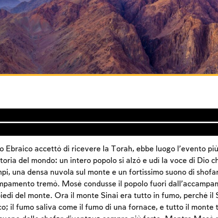
o Ebraico accettò di ricevere la Torah, ebbe luogo l’evento pi
toria del mondo: un intero popolo si alzò e udì la voce di Dio ch
pi, una densa nuvola sul monte e un fortissimo suono di shofar;
ampamento tremò. Mosè condusse il popolo fuori dall’accampam
iedi del monte. Ora il monte Sinai era tutto in fumo, perché il
co; il fumo saliva come il fumo di una fornace, e tutto il monte