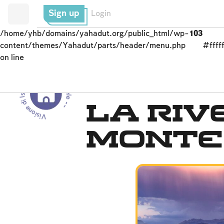
Sign up
Login
/home/yhb/domains/yahadut.org/public_html/wp-
103
content/themes/Yahadut/parts/header/menu.php
#fffff
on line
Visione di Israele - Visione di Israele --
Dalla Genesi alla cons
La Riv
Monte 