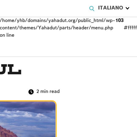
ITALIANO
/home/yhb/domains/yahadut.org/public_html/wp-
103
content/themes/Yahadut/parts/header/menu.php
#fffff
on line
ul
2
min read