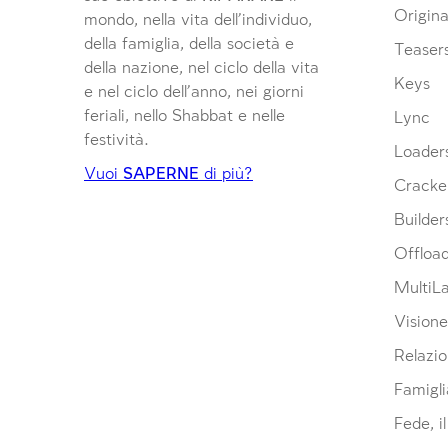
Origina
mondo, nella vita dell’individuo,
della famiglia, della società e
Teaser
della nazione, nel ciclo della vita
Keys
e nel ciclo dell’anno, nei giorni
feriali, nello Shabbat e nelle
Lync
festività.
Loader
Vuoi
SAPERNE
di più?
Cracke
Builder
Offloa
MultiL
Visione
Relazio
Famigli
Fede, i