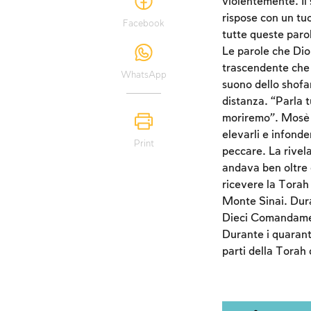
violentemente. Il
rispose con un tu
Facebook
tutte queste paro
Le parole che Dio
trascendente che g
WhatsApp
suono dello shofar
distanza. “Parla t
moriremo”. Mosè r
elevarli e infonde
Print
peccare. La rivel
andava ben oltre qu
ricevere la Torah 
Monte Sinai. Duran
Dieci Comandament
Durante i quarant’
parti della Torah