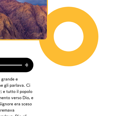
ù grande e
e gli parlava. Ci
 e tutto il popolo
ento verso Dio, e
 Signore era sceso
 tremava