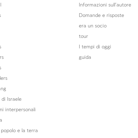
l
Informazioni sull’autore
s
Domande e risposte
era un socio
tour
s
I tempi di oggi
rs
guida
s
ders
ang
 di Israele
ni interpersonali
a
l popolo e la terra