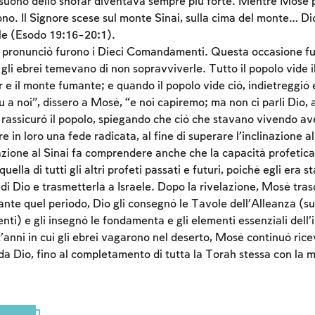
 suono dello shofar diventava sempre più forte. Mentre Mosè p
ono. Il Signore scese sul monte Sinai, sulla cima del monte… Di
le (Esodo 19:16-20:1).
 pronunciò furono i Dieci Comandamenti. Questa occasione fu
li ebrei temevano di non sopravviverle. Tutto il popolo vide il 
 e il monte fumante; e quando il popolo vide ciò, indietreggiò 
u a noi”, dissero a Mosè, “e noi capiremo; ma non ci parli Dio, 
assicurò il popolo, spiegando che ciò che stavano vivendo av
re in loro una fede radicata, al fine di superare l’inclinazione a
azione al Sinai fa comprendere anche che la capacità profetica
ella di tutti gli altri profeti passati e futuri, poiché egli era s
Account required
di Dio e trasmetterla a Israele. Dopo la rivelazione, Mosè trasc
te quel periodo, Dio gli consegnò le Tavole dell’Alleanza (su c
To mark concepts as learned, you'll need to create
i) e gli insegnò le fondamenta e gli elementi essenziali dell’
an account or log in.
anni in cui gli ebrei vagarono nel deserto, Mosè continuò ricev
 da Dio, fino al completamento di tutta la Torah stessa con la 
Sign up
Login