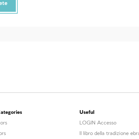
ete
ategories
Useful
ors
LOGIN Accesso
ors
Il libro della tradizione eb