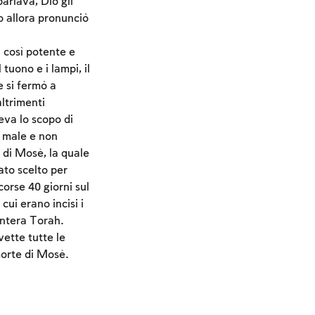
arlava, Dio gli
o allora pronunciò
 così potente e
tuono e i lampi, il
e si fermò a
altrimenti
eva lo scopo di
l male e non
 di Mosè, la quale
tato scelto per
orse 40 giorni sul
ui erano incisi i
intera Torah.
ette tutte le
morte di Mosè.