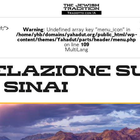
f;">
Warning
: Undefined array key "menu_icon" in
/home/yhb/domains/yahadut.org/public_html/wp-
content/themes/Yahadut/parts/header/menu.php
on line
109
egna della Torah
MultiLang
elazione s
Sinai