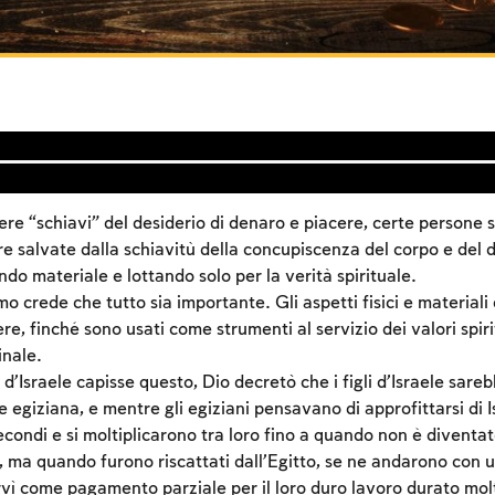
ere “schiavi” del desiderio di denaro e piacere, certe persone sp
re salvate dalla schiavitù della concupiscenza del corpo e del 
do materiale e lottando solo per la verità spirituale.
mo crede che tutto sia importante. Gli aspetti fisici e materiali
re, finché sono usati come strumenti al servizio dei valori spirit
inale.
Account required
 d’Israele capisse questo, Dio decretò che i figli d’Israele sareb
 egiziana, e mentre gli egiziani pensavano di approfittarsi di Isr
To mark concepts as learned, you'll need to create
fecondi e si moltiplicarono tra loro fino a quando non è divent
an account or log in.
 ma quando furono riscattati dall’Egitto, se ne andarono con 
rvì come pagamento parziale per il loro duro lavoro durato mol