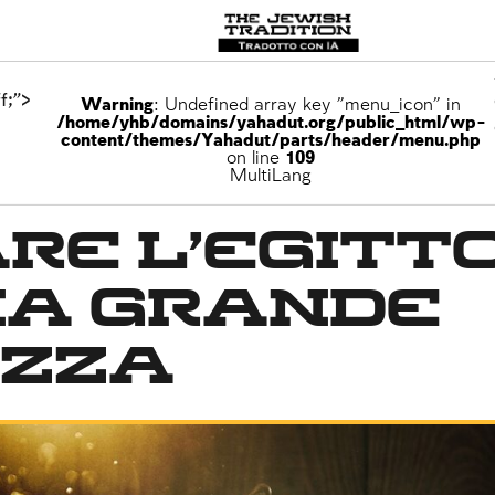
f;">
Warning
: Undefined array key "menu_icon" in
/home/yhb/domains/yahadut.org/public_html/wp-
content/themes/Yahadut/parts/header/menu.php
on line
109
egna della Torah
MultiLang
re l’Egitt
na grande
ezza