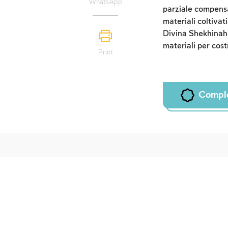
WhatsApp
parziale compensaz
materiali coltivat
Divina Shekhinah: 
materiali per cost
Print
Compl