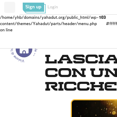
Sign up
Login
/home/yhb/domains/yahadut.org/public_html/wp-
103
content/themes/Yahadut/parts/header/menu.php
#fffff
on line
Visione di Israele - Visione di Israele --
Dalla Genesi alla cons
Lascia
con u
ricch