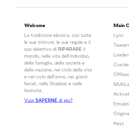
Welcome
Main C
La tradizione ebraica, con tutte
Lync
le sue mitzvot, le sue regole e il
Teaser
suo obiettivo di
RIPARARE
il
Loader
mondo, nella vita dell’individuo,
della famiglia, della società e
Cracke
della nazione, nel ciclo della vita
Offloa
e nel ciclo dell’anno, nei giorni
feriali, nello Shabbat e nelle
MultiL
festività.
Activat
Vuoi
SAPERNE
di più?
Emulat
Origina
Keys