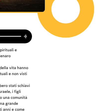
irituali e
denaro
 della vita hanno
uali e non visti
bero stati schiavi
aele, i figli
ato una comunità
una grande
ti anni e come