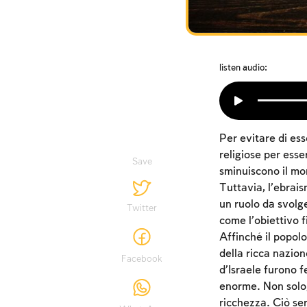
listen audio:
Per evitare di ess
religiose per esse
Save
sminuiscono il mon
Tuttavia, l’ebrais
un ruolo da svolge
Twitter
come l’obiettivo f
Affinché il popolo
della ricca nazione
Facebook
d’Israele furono 
enorme. Non solo,
ricchezza. Ciò se