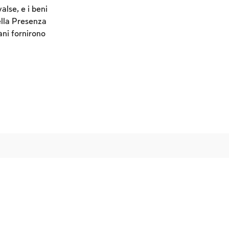
alse, e i beni
ella Presenza
ani fornirono