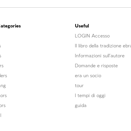
ategories
Useful
LOGIN Accesso
s
Il libro della tradizione eb
s
Informazioni sull’autore
rs
Domande e risposte
ders
era un socio
ang
tour
ors
I tempi di oggi
ors
guida
l