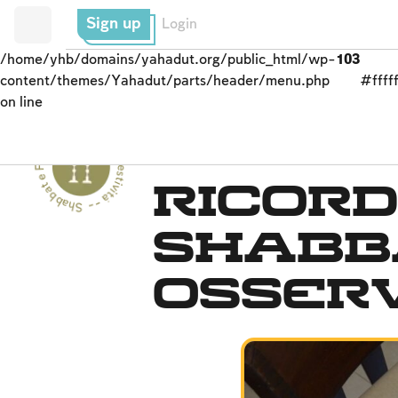
Sign up
Login
/home/yhb/domains/yahadut.org/public_html/wp-
103
content/themes/Yahadut/parts/header/menu.php
#fffff
on line
Shabbat e Festività - Shabbat e Festività --
SHABBAT
Ricord
Shabb
osser