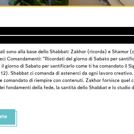
ali sono alla base dello Shabbat: Zakhor (ricorda) e Shamor 
ieci Comandamenti: “Ricordati del giorno di Sabato per santifi
il giorno di Sabato per santificarlo come ti ha comandato il S
2). Shabbat ci comanda di astenerci da ogni lavoro creativo.
ne comandato di riempire con contenuti. Zakhor fornisce quel 
 dei fondamenti della fede, la santità dello Shabbat e lo studio 
Account required
To mark concepts as learned, you'll need to create
an account or log in.
ete
Sign up
Login