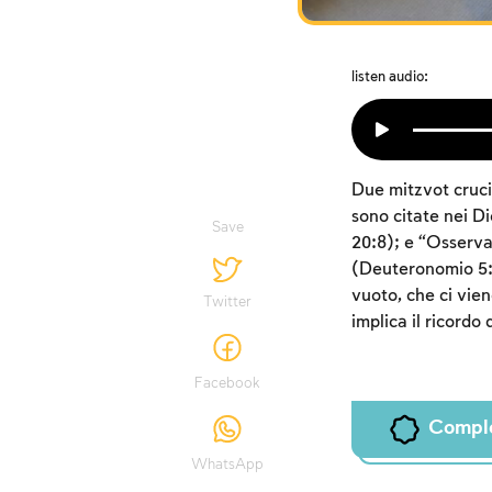
listen audio:
Due mitzvot cruci
sono citate nei D
Save
20:8); e “Osserva 
(Deuteronomio 5:1
vuoto, che ci vie
Twitter
implica il ricordo
Facebook
Compl
WhatsApp