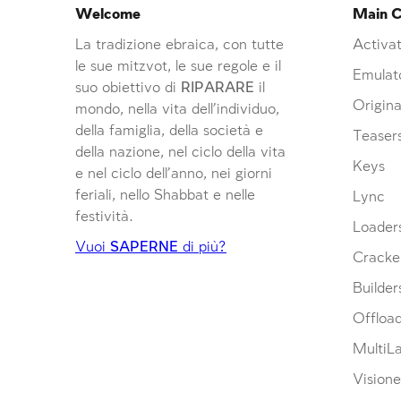
Welcome
Main C
La tradizione ebraica, con tutte
Activat
le sue mitzvot, le sue regole e il
Emulat
suo obiettivo di
RIPARARE
il
Origina
mondo, nella vita dell’individuo,
della famiglia, della società e
Teaser
della nazione, nel ciclo della vita
Keys
e nel ciclo dell’anno, nei giorni
feriali, nello Shabbat e nelle
Lync
festività.
Loader
Vuoi
SAPERNE
di più?
Cracke
Builder
Offloa
MultiL
Visione