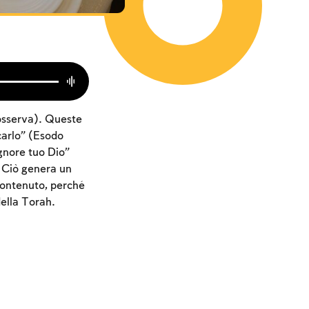
(osserva). Queste
carlo” (Esodo
ignore tuo Dio”
 Ciò genera un
contenuto, perché
della Torah.