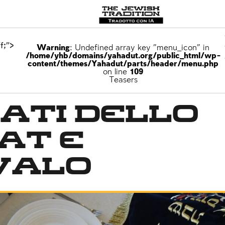
f;">
Warning
: Undefined array key "menu_icon" in
/home/yhb/domains/yahadut.org/public_html/wp-
content/themes/Yahadut/parts/header/menu.php
on line
109
Teasers
ati dello
at e
valo