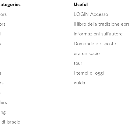
ategories
Useful
ors
LOGIN Accesso
ors
Il libro della tradizione eb
l
Informazioni sull’autore
s
Domande e risposte
era un socio
tour
s
I tempi di oggi
rs
guida
s
ders
ang
 di Israele