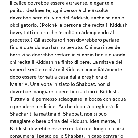
Il calice dovrebbe essere attraente, elegante e
pulito. Idealmente, ogni persona che ascolta
dovrebbe bere dal vino del Kiddush, anche se non è
obbligatorio. (Poiché la persona che recita il Kiddush
beve, tutti coloro che ascoltano adempiendo al
precetto.) Gli ascoltatori non dovrebbero parlare
fino a quando non hanno bevuto. Chi non intende
bere vino dovrebbe restare in silenzio fino a quando
chi recita il Kiddush ha finito di bere. La mitzvà del
venerdì sera è recitare il Kiddush immediatamente
dopo essere tornati a casa dalla preghiera di
Ma’ariv. Una volta iniziato lo Shabbat, non si
dovrebbe mangiare o bere fino a dopo il Kiddush.
Tuttavia, è permesso sciacquare la bocca con acqua
o prendere medicine. Anche dopo la preghiera di
Account required
Shacharit, la mattina di Shabbat, non si può
mangiare o bere prima del Kiddush. Idealmente, il
To mark concepts as learned, you'll need
Kiddush dovrebbe essere recitato nel luogo in cui si
to create an account or log in.
consumerà il pasto dello Shabbat. In caso contrario,