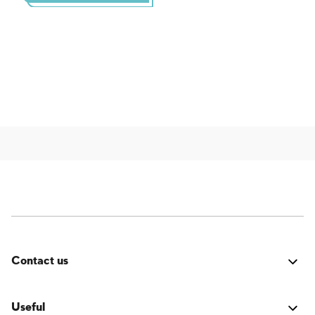
Contact us
Errore:
Modulo di contatto non trovato.
Useful