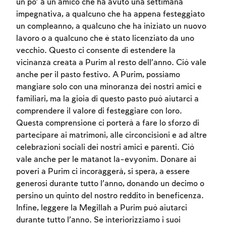
un po’ a un amico che ha avuto una settimana
impegnativa, a qualcuno che ha appena festeggiato
Account required
un compleanno, a qualcuno che ha iniziato un nuovo
lavoro o a qualcuno che è stato licenziato da uno
To mark concepts as learned, you'll need
vecchio. Questo ci consente di estendere la
to create an account or log in.
vicinanza creata a Purim al resto dell’anno. Ciò vale
anche per il pasto festivo. A Purim, possiamo
Sign up
Login
mangiare solo con una minoranza dei nostri amici e
familiari, ma la gioia di questo pasto può aiutarci a
comprendere il valore di festeggiare con loro.
Questa comprensione ci porterà a fare lo sforzo di
partecipare ai matrimoni, alle circoncisioni e ad altre
celebrazioni sociali dei nostri amici e parenti. Ciò
vale anche per le matanot la-evyonim. Donare ai
poveri a Purim ci incoraggerà, si spera, a essere
generosi durante tutto l’anno, donando un decimo o
persino un quinto del nostro reddito in beneficenza.
Infine, leggere la Megillah a Purim può aiutarci
durante tutto l’anno. Se interiorizziamo i suoi