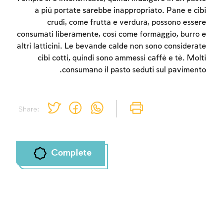
a più portate sarebbe inappropriato. Pane e cibi
crudi, come frutta e verdura, possono essere
consumati liberamente, così come formaggio, burro e
Account required
altri latticini. Le bevande calde non sono considerate
cibi cotti, quindi sono ammessi caffè e tè. Molti
To mark concepts as learned, you'll need
consumano il pasto seduti sul pavimento.
to create an account or log in.
Sign up
Login
Share:
Complete