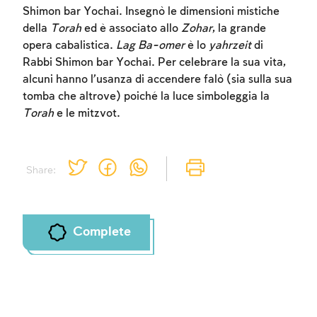
Shimon bar Yochai. Insegnò le dimensioni mistiche
della
Torah
ed è associato allo
Zohar
, la grande
opera cabalistica.
Lag Ba-omer
è lo
yahrzeit
di
Account required
Rabbi Shimon bar Yochai. Per celebrare la sua vita,
alcuni hanno l’usanza di accendere falò (sia sulla sua
To mark concepts as learned, you'll need
tomba che altrove) poiché la luce simboleggia la
to create an account or log in.
Torah
e le mitzvot.
Sign up
Login
Share:
Complete