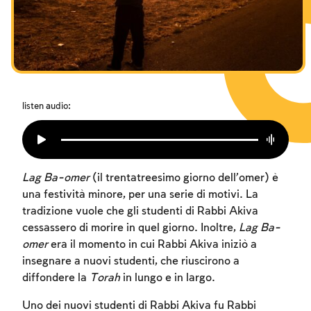
I digiuni commemorativi della distruzione del Tempio
Hanukkah
Purìm
listen audio:
Lag Ba-omer
(il trentatreesimo giorno dell’omer) è
una festività minore, per una serie di motivi. La
tradizione vuole che gli studenti di Rabbi Akiva
cessassero di morire in quel giorno. Inoltre,
Lag Ba-
omer
era il momento in cui Rabbi Akiva iniziò a
insegnare a nuovi studenti, che riuscirono a
diffondere la
Torah
in lungo e in largo.
Uno dei nuovi studenti di Rabbi Akiva fu Rabbi