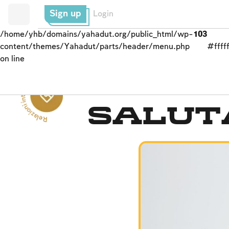
Sign up
Login
/home/yhb/domains/yahadut.org/public_html/wp-
103
content/themes/Yahadut/parts/header/menu.php
#fffff
on line
Rel
a
zi
o
ni
i
n
t
e
r
p
e
r
s
o
nali --
tra l'uomo e il suo amic
Salut