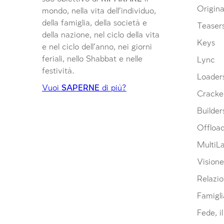
Origina
mondo, nella vita dell’individuo,
della famiglia, della società e
Teaser
della nazione, nel ciclo della vita
Keys
e nel ciclo dell’anno, nei giorni
feriali, nello Shabbat e nelle
Lync
festività.
Loader
Vuoi
SAPERNE
di più?
Cracke
Builder
Offloa
MultiL
Visione
Relazio
Famigli
Fede, i