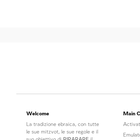
Welcome
Main C
La tradizione ebraica, con tutte
Activat
le sue mitzvot, le sue regole e il
Emulat
suo obiettivo di
RIPARARE
il