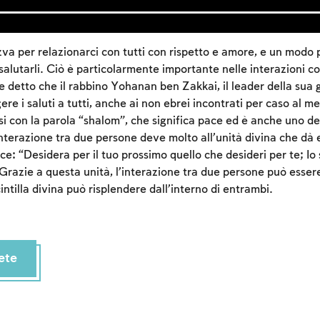
a per relazionarci con tutti con rispetto e amore, e un modo 
salutarli. Ciò è particolarmente importante nelle interazioni co
e detto che il rabbino Yohanan ben Zakkai, il leader della sua 
e i saluti a tutti, anche ai non ebrei incontrati per caso al me
rsi con la parola “shalom”, che significa pace ed è anche uno de
nterazione tra due persone deve molto all’unità divina che dà e
e: “Desidera per il tuo prossimo quello che desideri per te; Io 
Grazie a questa unità, l’interazione tra due persone può esser
cintilla divina può risplendere dall’interno di entrambi.
Account required
To mark concepts as learned, you'll need to create
an account or log in.
ete
Sign up
Login