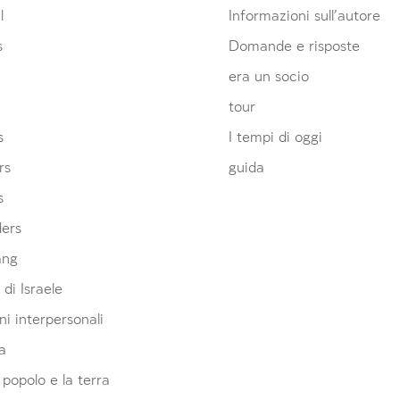
l
Informazioni sull’autore
s
Domande e risposte
era un socio
tour
s
I tempi di oggi
rs
guida
s
ders
ang
 di Israele
ni interpersonali
a
l popolo e la terra