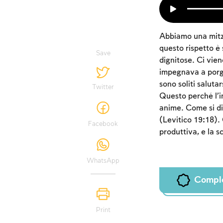
Abbiamo una mitzv
questo rispetto è 
Save
dignitose. Ci vien
impegnava a porger
sono soliti saluta
Twitter
Questo perché l’i
anime. Come si dic
(Levitico 19:18). 
Facebook
produttiva, e la s
WhatsApp
Compl
Print