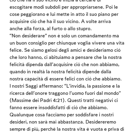
ciò che ha il suo vicino e inizia a cercare di
escogitare modi subdoli per appropriarsene. Poi le
cose peggiorano e lui mette in atto il suo piano per
acquisire ciò che ha il suo vicino. A volte arriva
anche alla forza, al furto o allo stupro.
“Non desiderare” non è solo un comandamento ma
un buon consiglio per chiunque voglia vivere una vita
felice. Se siamo gelosi degli amici e desideriamo ciò
che loro hanno, ci abituiamo a pensare che la nostra
felicità dipenda dall’acquisire ciò che non abbiamo,
quando in realtà la nostra felicità dipende dalla
nostra capacità di essere felici con ciò che abbiamo.
Account required
I nostri Saggi affermano: “L’invidia, la passione e la
ricerca dell’onore traggono l’uomo fuori dal mondo”
To mark concepts as learned, you'll need
(Massime dei Padri 4:21). Questi tratti negativi ci
to create an account or log in.
fanno essere insoddisfatti di ciò che abbiamo.
Qualunque cosa facciamo per soddisfare i nostri
Sign up
Login
desideri, non sarà mai abbastanza. Desidereremo
sempre di più, perché la nostra vita è vuota e priva di