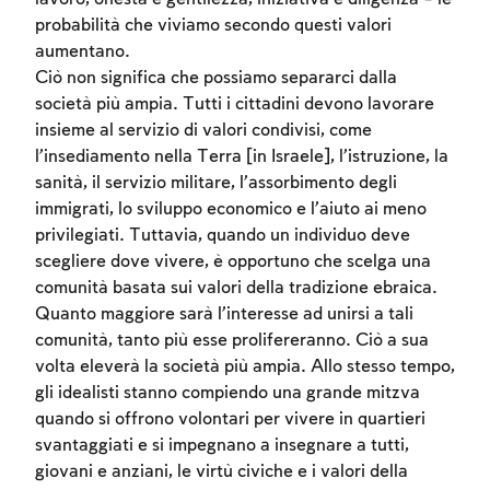
probabilità che viviamo secondo questi valori
aumentano.
Ciò non significa che possiamo separarci dalla
società più ampia. Tutti i cittadini devono lavorare
insieme al servizio di valori condivisi, come
l’insediamento nella Terra [in Israele], l’istruzione, la
sanità, il servizio militare, l’assorbimento degli
immigrati, lo sviluppo economico e l’aiuto ai meno
privilegiati. Tuttavia, quando un individuo deve
Account required
scegliere dove vivere, è opportuno che scelga una
comunità basata sui valori della tradizione ebraica.
To mark concepts as learned, you'll need
Quanto maggiore sarà l’interesse ad unirsi a tali
to create an account or log in.
comunità, tanto più esse prolifereranno. Ciò a sua
volta eleverà la società più ampia. Allo stesso tempo,
Sign up
Login
gli idealisti stanno compiendo una grande mitzva
quando si offrono volontari per vivere in quartieri
svantaggiati e si impegnano a insegnare a tutti,
giovani e anziani, le virtù civiche e i valori della