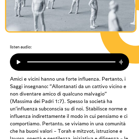
I digiuni commemorativi della distruzione del Tempio
Hanukkah
Purìm
listen audio:
Amici e vicini hanno una forte influenza. Pertanto, i
Saggi insegnano: “Allontanati da un cattivo vicino e
non diventare amico di qualcuno malvagio”
(Massima dei Padri 1:7). Spesso la società ha
un’influenza subconscia su di noi. Stabilisce norme e
influenza indirettamente il modo in cui pensiamo e ci
comportiamo. Pertanto, se viviamo in una comunità
che ha buoni valori – Torah e mitzvot, istruzione e
lavoro, onestà e gentilezza, iniziativa e diligenza – le