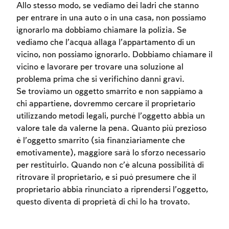
Allo stesso modo, se vediamo dei ladri che stanno
per entrare in una auto o in una casa, non possiamo
ignorarlo ma dobbiamo chiamare la polizia. Se
vediamo che l’acqua allaga l’appartamento di un
vicino, non possiamo ignorarlo. Dobbiamo chiamare il
vicino e lavorare per trovare una soluzione al
problema prima che si verifichino danni gravi.
Se troviamo un oggetto smarrito e non sappiamo a
chi appartiene, dovremmo cercare il proprietario
Account required
utilizzando metodi legali, purché l’oggetto abbia un
To mark concepts as learned, you'll need
valore tale da valerne la pena. Quanto più prezioso
to create an account or log in.
è l’oggetto smarrito (sia finanziariamente che
emotivamente), maggiore sarà lo sforzo necessario
Sign up
Login
per restituirlo. Quando non c’è alcuna possibilità di
ritrovare il proprietario, e si può presumere che il
proprietario abbia rinunciato a riprendersi l’oggetto,
questo diventa di proprietà di chi lo ha trovato.