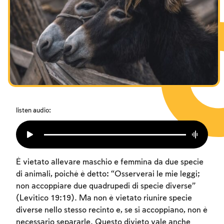
I digiuni commemorativi della distruzione del Tempio
Hanukkah
Purìm
listen audio:
È vietato allevare maschio e femmina da due specie
di animali, poiché è detto: “Osserverai le mie leggi;
non accoppiare due quadrupedi di specie diverse”
(Levitico 19:19). Ma non è vietato riunire specie
diverse nello stesso recinto e, se si accoppiano, non è
necessario separarle. Questo divieto vale anche