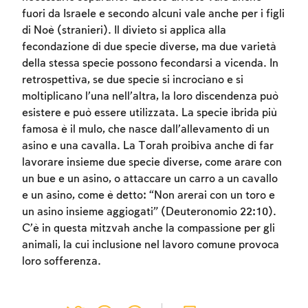
fuori da Israele e secondo alcuni vale anche per i figli
di Noè (stranieri). Il divieto si applica alla
fecondazione di due specie diverse, ma due varietà
della stessa specie possono fecondarsi a vicenda. In
retrospettiva, se due specie si incrociano e si
moltiplicano l’una nell’altra, la loro discendenza può
esistere e può essere utilizzata. La specie ibrida più
famosa è il mulo, che nasce dall’allevamento di un
Account required
asino e una cavalla. La Torah proibiva anche di far
lavorare insieme due specie diverse, come arare con
To mark concepts as learned, you'll need
un bue e un asino, o attaccare un carro a un cavallo
to create an account or log in.
e un asino, come è detto: “Non arerai con un toro e
un asino insieme aggiogati” (Deuteronomio 22:10).
Sign up
Login
C’è in questa mitzvah anche la compassione per gli
animali, la cui inclusione nel lavoro comune provoca
loro sofferenza.