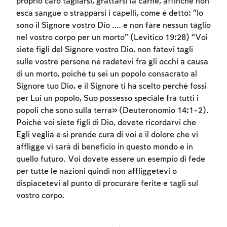
proprio caro tagliarsi, grattarsi la carne, affinché non
esca sangue o strapparsi i capelli, come è detto: “Io
sono il Signore vostro Dio …. e non fare nessun taglio
nel vostro corpo per un morto” (Levitico 19:28) “Voi
siete figli del Signore vostro Dio, non fatevi tagli
sulle vostre persone né radetevi fra gli occhi a causa
di un morto, poiché tu sei un popolo consacrato al
Signore tuo Dio, e il Signore ti ha scelto perché fossi
per Lui un popolo, Suo possesso speciale fra tutti i
Account required
popoli che sono sulla terra» (Deuteronomio 14:1-2).
To mark concepts as learned, you'll need
Poiché voi siete figli di Dio, dovete ricordarvi che
to create an account or log in.
Egli veglia e si prende cura di voi e il dolore che vi
affligge vi sarà di beneficio in questo mondo e in
quello futuro. Voi dovete essere un esempio di fede
Sign up
Login
per tutte le nazioni quindi non affliggetevi o
dispiacetevi al punto di procurare ferite e tagli sul
vostro corpo.