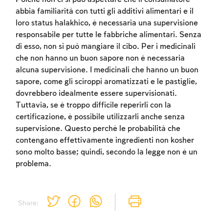
abbia familiarità con tutti gli additivi alimentari e il
loro status halakhico, è necessaria una supervisione
responsabile per tutte le fabbriche alimentari. Senza
di esso, non si può mangiare il cibo. Per i medicinali
che non hanno un buon sapore non è necessaria
alcuna supervisione. I medicinali che hanno un buon
sapore, come gli sciroppi aromatizzati e le pastiglie,
Account required
dovrebbero idealmente essere supervisionati.
Tuttavia, se è troppo difficile reperirli con la
To mark concepts as learned, you'll need
certificazione, è possibile utilizzarli anche senza
to create an account or log in.
supervisione. Questo perché le probabilità che
contengano effettivamente ingredienti non kosher
Sign up
Login
sono molto basse; quindi, secondo la legge non è un
problema.
Share: