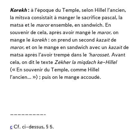
Inscription requise
Korekh
:
à l’époque du Temple, selon Hillel l’ancien,
Afin d'enregistrer ce que vous avez étudié,
la mitsva consistait à manger le sacrifice pascal, la
vous devez vous connectez ou vous
matsa et le
maror
ensemble, en sandwich. En
inscrire.
souvenir de cela, après avoir mangé le
maror
, on
mange le
korekh
: on prend un second
kazaït
de
Inscription
Connexion
maror
, et on le mange en sandwich avec un
kazaït
de
matsa après l’avoir trempé dans le
‘harosset
. Avant
cela, on dit le texte
Zékher la miqdach ke-Hillel
(« En souvenir du Temple, comme Hillel
l’ancien… ») ; puis on le mange accoudé.
—————————-
c
Cf. ci-dessus, § 5.