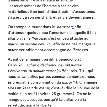
d’amertume. Telle est aussi la voie de
l’asservissement de l’homme à ses envies
matérielles : il en jouit d’abord, puis il s’accoutume,
s’asservit à son penchant, et sa vie devient amère.
On trempe le
maror
dans le
‘harosset
c
afin
d’atténuer quelque peu l’amertume à laquelle il fait
allusion ; si le
‘harosset
s’est un peu attaché au
maror
, on secoue celui-ci, afin de ne pas manger le
maror
véritablement accompagné de
‘harosset
.
Avant de le manger, on dit la bénédiction :
Baroukh… acher qidechanou be-mitsvotav
vétsivanou ‘al akhilat maror
(« Béni sois-Tu… qui
nous as sanctifiés par tes commandements et nous
as prescrit la consommation du
maror
»). On mange
alors un
kazaït
de
maror
, c’est-à-dire le volume de la
moitié d’un œuf (environ 25 grammes). On ne le
mange pas accoudé, puisqu’il fait allusion à la
servitude, non à la liberté.