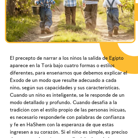
Los ayunos por la destrucción del Templo
Los ayunos por la destrucción del Templo
Los ayunos por la destrucción del Templo
Janucá
Janucá
Janucá
Purim
Purim
Purim
El precepto de narrar a los niños la salida de Egipto
aparece en la Torá bajo cuatro formas o estilos
diferentes, para enseñarnos que debemos explicar el
Éxodo de un modo que resulte adecuado a cada
niño, según sus capacidades y sus características.
Cuando un niño es inteligente, se le responde de un
modo detallado y profundo. Cuando desafía a la
tradición con el estilo propio de las personas inicuas,
es necesario responderle con palabras de confianza
y fe en HaShem con la esperanza de que estas
ingresen a su corazón. Si el niño es simple, es preciso