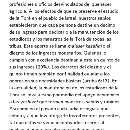
profesiones u oficios desvinculados del quehacer
agrícola. A los efectos de que se preserve el estudio
de la Torá en el pueblo de Israel, nuestros sabios
Inscripcion requerida
establecieron que cada persona destine un décimo
Para marcar lo estudiado debe conectarse
de su ingreso para dedicarlo a la manutención de los
a su cuenta o inscribirse.
estudiosos y los maestros de la Torá de todas las
tribus. Este aporte se llama
ma’aser kesafim
o el
Inscripcion
diezmo de los ingresos monetarios. Quienes lo
Conectarse
cumplen con excelencia destinan a este un quinto de
sus ingresos (20%). Los decretos del diezmo y el
quinto tienen también por finalidad ayudar a los
pobres en sus necesidades básicas (arriba 6:13). En
la actualidad, la manutención de los estudiosos de la
Torá se lleva a cabo por medio del apoyo económico
a las
yeshivot
que forman maestros, sabios y rabinos.
Así como en el pasado cada judío escogía a qué
cohen y a qué leví otorgarle los diferentes presentes,
tal que estos se veían incentivados a servir al
público, y quien actuaba con negligencia veía