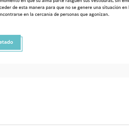
momento en que su alma parte rasguen sus vestiduras, sin em
Inscripcion
Conectarse
eder de esta manera para que no se genere una situación en l
ncontrarse en la cercanía de personas que agonizan.
etado