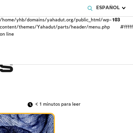
ESPAÑOL
/home/yhb/domains/yahadut.org/public_html/wp-
103
content/themes/Yahadut/parts/header/menu.php
#fffff
on line
s
< 1
minutos para leer