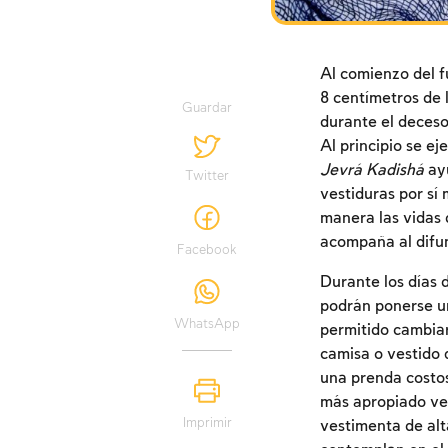
Al comienzo del f
8 centímetros de 
Guardar
durante el deceso
Al principio se e
Jevrá Kadishá
ayu
Twitter
vestiduras por sí 
manera las vidas d
acompaña al difun
Facebook
Durante los días 
podrán ponerse un
WhatsApp
permitido cambiar
camisa o vestido 
una prenda costos
más apropiado ves
Imprimir
vestimenta de alt