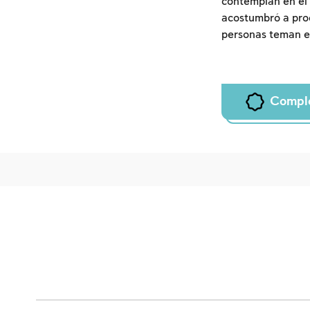
contemplan en el 
acostumbró a proc
personas teman e
Compl