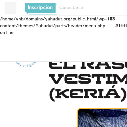
Inscripcion
Conectarse
/home/yhb/domains/yahadut.org/public_html/wp-
103
content/themes/Yahadut/parts/header/menu.php
#fffff
on line
La familia - La familia - La familia - La familia --
El duelo
El ras
vesti
(keriá)