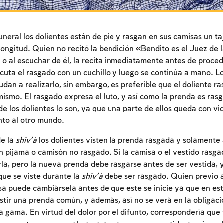
uneral los dolientes están de pie y rasgan en sus camisas un ta
longitud. Quien no recitó la bendición «Bendito es el Juez de
 o al escuchar de él, la recita inmediatamente antes de proced
jecuta el rasgado con un cuchillo y luego se continúa a mano. L
dan a realizarlo, sin embargo, es preferible que el doliente ra
mismo. El rasgado expresa el luto, y así como la prenda es rasg
e los dolientes lo son, ya que una parte de ellos queda con vid
to al otro mundo.
de la
shiv’á
los dolientes visten la prenda rasgada y solamente a
 pijama o camisón no rasgado. Si la camisa o el vestido rasga
la, pero la nueva prenda debe rasgarse antes de ser vestida, 
Inscripcion requerida
que se viste durante la
shiv’á
debe ser rasgado. Quien previo a
a puede cambiársela antes de que este se inicie ya que en est
Para marcar lo estudiado debe conectarse a su
tir una prenda común, y además, así no se verá en la obligaci
cuenta o inscribirse.
a gama. En virtud del dolor por el difunto, correspondería que 