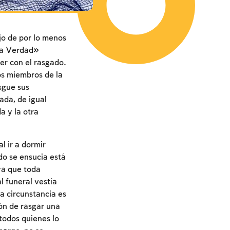
jo de por lo menos
 la Verdad»
er con el rasgado.
os miembros de la
sgue sus
ada, de igual
a y la otra
l ir a dormir
do se ensucia está
ya que toda
l funeral vestía
a circunstancia es
ón de rasgar una
todos quienes lo