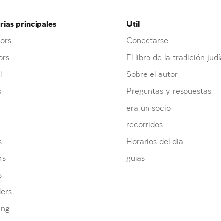
ias principales
Util
ors
Conectarse
ors
El libro de la tradición judí
l
Sobre el autor
s
Preguntas y respuestas
era un socio
recorridos
s
Horarios del dia
rs
guías
s
ders
ang